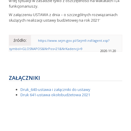
w tej sytuacji w zasadzie tylko z oszczędności na wakatach i L4
funkcjonariuszy.
W załączeniu USTAWA z dnia – o szczególnych rozwiązaniach
służących realizacji ustawy budżetowej na rok 2021′
źródło:
https://www.sejm.gov.pl/Sejm9.nsf/agent.xsp?
symbol=GLOSNAPOS&NrPos=21&NrKadencji=9
2020.11.20
ZAŁĄCZNIKI
Druk_640-ustawa i załączniki do ustawy
Druk 641-ustawa okołobudżetowa 2021