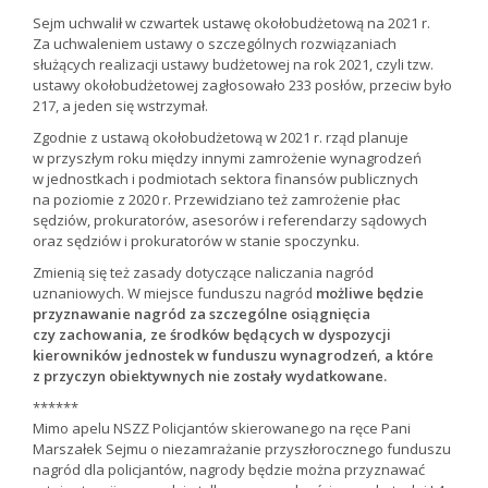
Sejm uchwalił w czwartek ustawę okołobudżetową na 2021 r.
Za uchwaleniem ustawy o szczególnych rozwiązaniach
służących realizacji ustawy budżetowej na rok 2021, czyli tzw.
ustawy okołobudżetowej zagłosowało 233 posłów, przeciw było
217, a jeden się wstrzymał.
Zgodnie z ustawą okołobudżetową w 2021 r. rząd planuje
w przyszłym roku między innymi zamrożenie wynagrodzeń
w jednostkach i podmiotach sektora finansów publicznych
na poziomie z 2020 r. Przewidziano też zamrożenie płac
sędziów, prokuratorów, asesorów i referendarzy sądowych
oraz sędziów i prokuratorów w stanie spoczynku.
Zmienią się też zasady dotyczące naliczania nagród
uznaniowych. W miejsce funduszu nagród
możliwe będzie
przyznawanie nagród za szczególne osiągnięcia
czy zachowania, ze środków będących w dyspozycji
kierowników jednostek w funduszu wynagrodzeń, a które
z przyczyn obiektywnych nie zostały wydatkowane.
******
Mimo apelu NSZZ Policjantów skierowanego na ręce Pani
Marszałek Sejmu o niezamrażanie przyszłorocznego funduszu
nagród dla policjantów, nagrody będzie można przyznawać