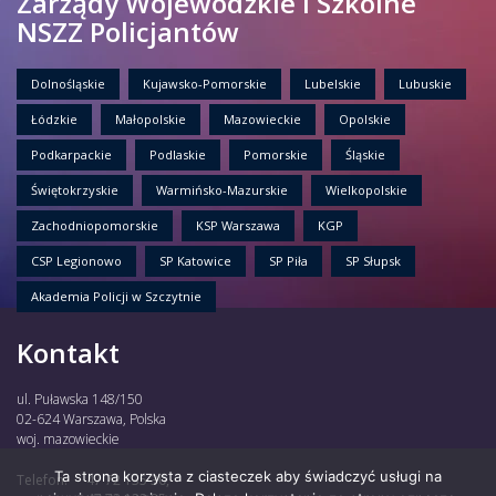
Zarządy Wojewódzkie i Szkolne
NSZZ Policjantów
Dolnośląskie
Kujawsko-Pomorskie
Lubelskie
Lubuskie
Łódzkie
Małopolskie
Mazowieckie
Opolskie
Podkarpackie
Podlaskie
Pomorskie
Śląskie
Świętokrzyskie
Warmińsko-Mazurskie
Wielkopolskie
Zachodniopomorskie
KSP Warszawa
KGP
CSP Legionowo
SP Katowice
SP Piła
SP Słupsk
Akademia Policji w Szczytnie
Kontakt
ul. Puławska 148/150
02-624 Warszawa, Polska
woj. mazowieckie
Ta strona korzysta z ciasteczek aby świadczyć usługi na
Telefon:
47 72 135 30,