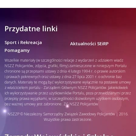
Przydatne linki
Sport i Rekreacja
Aktualności SEiRP
Pomagamy
Wszelkie materiały (w szczególności relacje z wydarzeń z udziałem władz
NSZZ Policjantów, zdjęcia, grafiki, filmy) zamieszczone w niniejszym Portalu
chronione są przepisami ustawy z dnia 4 lutego 1994 r. o prawie autorskim
i prawach pokrewnych oraz ustawy z dnia 27 lipca 2001 r. o ochronie baz
danych. Materiały te mogą być wykorzystywane wyłącznie na postawie umowy
z właścicielem portalu - Zarządem Głównym NSZZ Policjantów. Jakiekolwiek
ich wykorzystywanie przez użytkowników Portalu, poza przewidzianymi przez
przepisy prawa wyjątkami, w szczególności dozwolonym użytkiem osobistym,
bez ważnej umowy jest zabronione. ZG NSZZ Policjantów
NSZZP © Niezależny Samorządny Związek Zawodowy Policjantów | 2016.
Wszystkie prawa zastrzeżone.