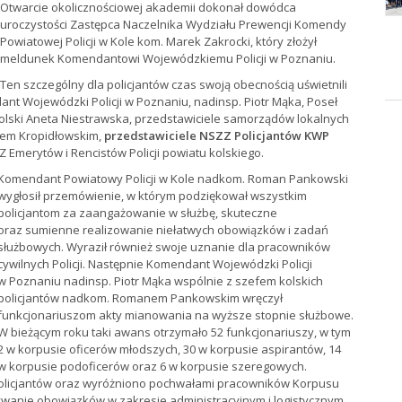
Otwarcie okolicznościowej akademii dokonał dowódca
uroczystości Zastępca Naczelnika Wydziału Prewencji Komendy
Powiatowej Policji w Kole kom. Marek Zakrocki, który złożył
meldunek Komendantowi Wojewódzkiemu Policji w Poznaniu.
Ten szczególny dla policjantów czas swoją obecnością uświetnili
ant Wojewódzki Policji w Poznaniu, nadinsp. Piotr Mąka, Poseł
lski Aneta Niestrawska, przedstawiciele samorządów lokalnych
rtem Kropidłowskim,
przedstawiciele NSZZ Policjantów KWP
 Emerytów i Rencistów Policji powiatu kolskiego.
Komendant Powiatowy Policji w Kole nadkom. Roman Pankowski
wygłosił przemówienie, w którym podziękował wszystkim
policjantom za zaangażowanie w służbę, skuteczne
oraz sumienne realizowanie niełatwych obowiązków i zadań
służbowych. Wyraził również swoje uznanie dla pracowników
cywilnych Policji. Następnie Komendant Wojewódzki Policji
w Poznaniu nadinsp. Piotr Mąka wspólnie z szefem kolskich
policjantów nadkom. Romanem Pankowskim wręczył
funkcjonariuszom akty mianowania na wyższe stopnie służbowe.
W bieżącym roku taki awans otrzymało 52 funkcjonariuszy, w tym
2 w korpusie oficerów młodszych, 30 w korpusie aspirantów, 14
w korpusie podoficerów oraz 6 w korpusie szeregowych.
Policjantów oraz wyróżniono pochwałami pracowników Korpusu
wanie obowiązków w zakresie administracyjnym i logistycznym.