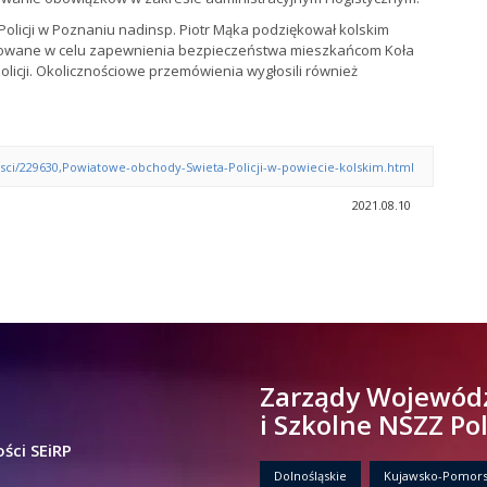
olicji w Poznaniu nadinsp. Piotr Mąka podziękował kolskim
jmowane w celu zapewnienia bezpieczeństwa mieszkańcom Koła
olicji. Okolicznościowe przemówienia wygłosili również
nosci/229630,Powiatowe-obchody-Swieta-Policji-w-powiecie-kolskim.html
2021.08.10
Zarządy Wojewód
i Szkolne NSZZ Po
ści SEiRP
Dolnośląskie
Kujawsko-Pomors