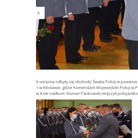
6 sierpnia odbyły się obchody Święta Policji w powieci
1 w Kłodawie, gdzie Komendant Wojewódzki Policji w 
w Kole nadkom. Roman Pankowski wręczyli policjantkom