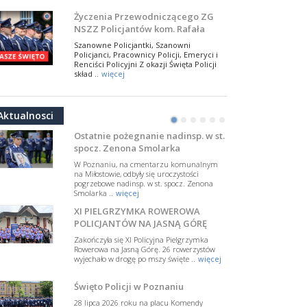
NSZZ Policjantów
Na zaproszenie Zarządu Głównego NSZZ
Życzenia Przewodniczącego ZG
Policjantów w Polsce gościł Rafael Laskowski z
NSZZ Policjantów kom. Rafała
Departamentu Policji w Nowym Jorku, o
Jankowskiego z okazji Święta
..
więcej
Szanowne Policjantki, Szanowni
Policji 2026
Policjanci, Pracownicy Policji, Emeryci i
PAMIĘTAMY I ODDAJMY HOŁD ST.
Renciści Policyjni Z okazji Święta Policji
SIERŻ. MARKOWI SIENICKIEMU
skład ..
więcej
W Biedrusku, pod Tablicą Pamiątkową
NSZZ Policjantów: Policja nie może
poświęconą starszemu sierżantowi Mar
być wciągana w bieżące spory
..
więcej
Aktualnosci
polityczne
•
•
•
•
•
•
W przestrzeni publicznej po raz kolejny
pojawiły się wypowiedzi, które uderzają
Ostatnie pożegnanie nadinsp. w st.
w funkcjonariuszki i funkcjonariuszy
spocz. Zenona Smolarka
Policj ..
więcej
W Poznaniu, na cmentarzu komunalnym
Dodatkowe zarobkowanie
na Miłostowie, odbyły się uroczystości
pogrzebowe nadinsp. w st. spocz. Zenona
policjantów. NSZZP: obecne
Smolarka ..
więcej
rozwiązania wymagają zmian
Do Sejmu trafiła petycja dotycząca
XI PIELGRZYMKA ROWEROWA
zmiany przepisów regulujących
podejmowanie przez policjantów
POLICJANTÓW NA JASNĄ GÓRĘ
dodatkowej pracy zarobkowe ..
więcej
Zakończyła się XI Policyjna Pielgrzymka
Rowerowa na Jasną Górę. 26 rowerzystów
Krok 1. Umorzenie. Krok 2. Walka
wyjechało w drogę po mszy święte ..
więcej
z hejtem
Postępowanie dotyczące interwencji
Święto Policji w Poznaniu
Policji w miejscu zamieszkania red.
Tomasza Sakiewicza zostało umorzone.
28 lipca 2026 roku na placu Komendy