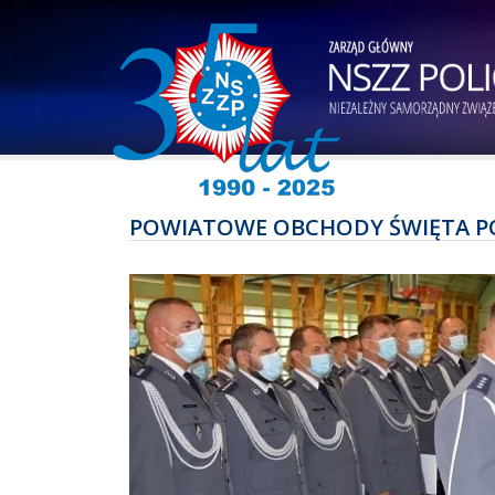
POWIATOWE OBCHODY ŚWIĘTA POL