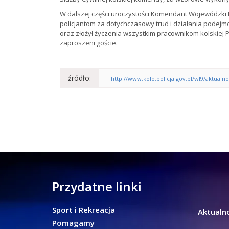
W dalszej części uroczystości Komendant Wojewódzki P
policjantom za dotychczasowy trud i działania pode
oraz złożył życzenia wszystkim pracownikom kolskiej P
zaproszeni goście.
źródło:
http://www.kolo.policja.gov.pl/wl9/aktual
Przydatne linki
Sport i Rekreacja
Aktualno
Pomagamy