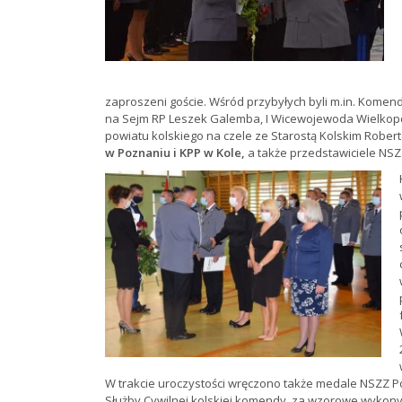
zaproszeni goście. Wśród przybyłych byli m.in. Komend
na Sejm RP Leszek Galemba, I Wicewojewoda Wielkopo
powiatu kolskiego na czele ze Starostą Kolskim Robe
w Poznaniu i KPP w Kole,
a także przedstawiciele NSZZ
W trakcie uroczystości wręczono także medale NSZZ 
Służby Cywilnej kolskiej komendy, za wzorowe wykony