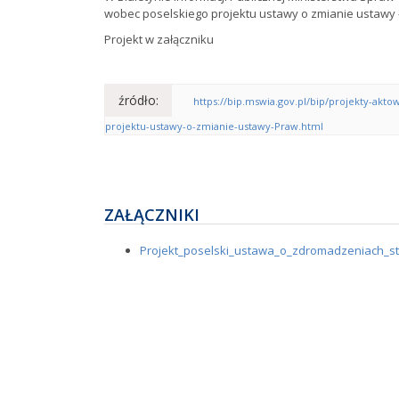
wobec poselskiego projektu ustawy o zmianie ustawy 
Projekt w załączniku
źródło:
https://bip.mswia.gov.pl/bip/projekty-akt
projektu-ustawy-o-zmianie-ustawy-Praw.html
ZAŁĄCZNIKI
Projekt_poselski_ustawa_o_zdromadzeniach_s