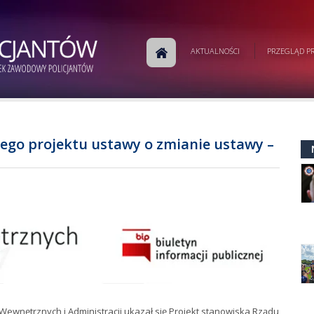
AKTUALNOŚCI
PRZEGLĄD PR
ego projektu ustawy o zmianie ustawy –
 Wewnętrznych i Administracji ukazał się Projekt stanowiska Rządu