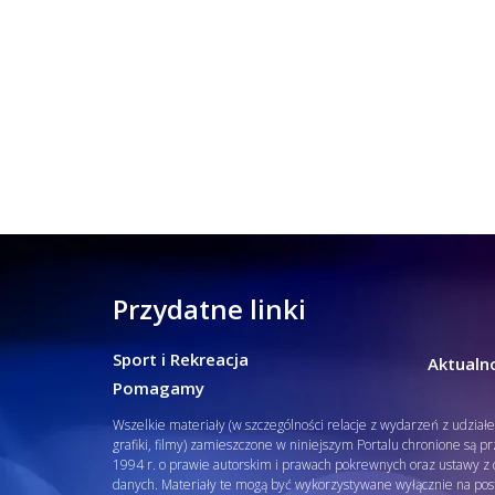
Przydatne linki
Sport i Rekreacja
Aktualno
Pomagamy
Wszelkie materiały (w szczególności relacje z wydarzeń z udział
grafiki, filmy) zamieszczone w niniejszym Portalu chronione są p
1994 r. o prawie autorskim i prawach pokrewnych oraz ustawy z d
danych. Materiały te mogą być wykorzystywane wyłącznie na pos