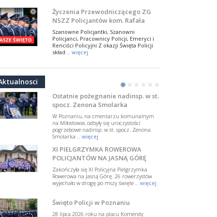
NSZZ Policjantów
Na zaproszenie Zarządu Głównego NSZZ
Życzenia Przewodniczącego ZG
Policjantów w Polsce gościł Rafael Laskowski z
NSZZ Policjantów kom. Rafała
Departamentu Policji w Nowym Jorku, o
Jankowskiego z okazji Święta
..
więcej
Szanowne Policjantki, Szanowni
Policji 2026
Policjanci, Pracownicy Policji, Emeryci i
PAMIĘTAMY I ODDAJMY HOŁD ST.
Renciści Policyjni Z okazji Święta Policji
SIERŻ. MARKOWI SIENICKIEMU
skład ..
więcej
W Biedrusku, pod Tablicą Pamiątkową
NSZZ Policjantów: Policja nie może
poświęconą starszemu sierżantowi Mar
być wciągana w bieżące spory
..
więcej
Aktualnosci
polityczne
•
•
•
•
•
•
W przestrzeni publicznej po raz kolejny
pojawiły się wypowiedzi, które uderzają
Ostatnie pożegnanie nadinsp. w st.
w funkcjonariuszki i funkcjonariuszy
spocz. Zenona Smolarka
Policj ..
więcej
W Poznaniu, na cmentarzu komunalnym
Dodatkowe zarobkowanie
na Miłostowie, odbyły się uroczystości
pogrzebowe nadinsp. w st. spocz. Zenona
policjantów. NSZZP: obecne
Smolarka ..
więcej
rozwiązania wymagają zmian
Do Sejmu trafiła petycja dotycząca
XI PIELGRZYMKA ROWEROWA
zmiany przepisów regulujących
podejmowanie przez policjantów
POLICJANTÓW NA JASNĄ GÓRĘ
dodatkowej pracy zarobkowe ..
więcej
Zakończyła się XI Policyjna Pielgrzymka
Rowerowa na Jasną Górę. 26 rowerzystów
Krok 1. Umorzenie. Krok 2. Walka
wyjechało w drogę po mszy święte ..
więcej
z hejtem
Postępowanie dotyczące interwencji
Święto Policji w Poznaniu
Policji w miejscu zamieszkania red.
Tomasza Sakiewicza zostało umorzone.
28 lipca 2026 roku na placu Komendy