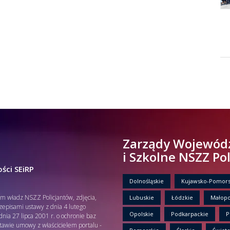
Zarządy Wojewód
i Szkolne NSZZ Po
ści SEiRP
Dolnośląskie
Kujawsko-Pomors
em władz NSZZ Policjantów, zdjęcia,
Lubuskie
Łódzkie
Małopo
rzepisami ustawy z dnia 4 lutego
Opolskie
Podkarpackie
P
nia 27 lipca 2001 r. o ochronie baz
tawie umowy z właścicielem portalu -