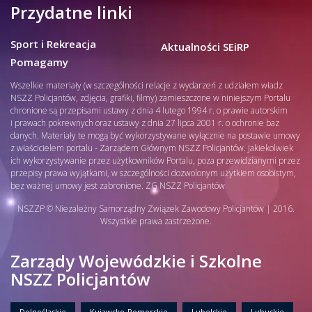
Przydatne linki
Sport i Rekreacja
Aktualności SEiRP
Pomagamy
Wszelkie materiały (w szczególności relacje z wydarzeń z udziałem władz
NSZZ Policjantów, zdjęcia, grafiki, filmy) zamieszczone w niniejszym Portalu
chronione są przepisami ustawy z dnia 4 lutego 1994 r. o prawie autorskim
i prawach pokrewnych oraz ustawy z dnia 27 lipca 2001 r. o ochronie baz
danych. Materiały te mogą być wykorzystywane wyłącznie na postawie umowy
z właścicielem portalu - Zarządem Głównym NSZZ Policjantów. Jakiekolwiek
ich wykorzystywanie przez użytkowników Portalu, poza przewidzianymi przez
przepisy prawa wyjątkami, w szczególności dozwolonym użytkiem osobistym,
bez ważnej umowy jest zabronione. ZG NSZZ Policjantów
NSZZP © Niezależny Samorządny Związek Zawodowy Policjantów | 2016.
Wszystkie prawa zastrzeżone.
Zarządy Wojewódzkie i Szkolne
NSZZ Policjantów
Dolnośląskie
Kujawsko-Pomorskie
Lubelskie
Lubuskie