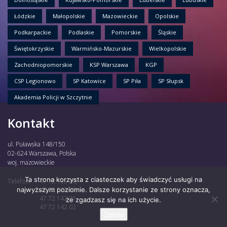
Łódzkie
Małopolskie
Mazowieckie
Opolskie
Podkarpackie
Podlaskie
Pomorskie
Śląskie
Świętokrzyskie
Warmińsko-Mazurskie
Wielkopolskie
Zachodniopomorskie
KSP Warszawa
KGP
CSP Legionowo
SP Katowice
SP Piła
SP Słupsk
Akademia Policji w Szczytnie
Kontakt
ul. Puławska 148/150
02-624 Warszawa, Polska
woj. mazowieckie
Ta strona korzysta z ciasteczek aby świadczyć usługi na
Telefon:
47 72 135 30,
najwyższym poziomie. Dalsze korzystanie ze strony oznacza,
47 72 122 85,
47 72 142 01,
że zgadzasz się na ich użycie.
47 72 142 02
Zgoda