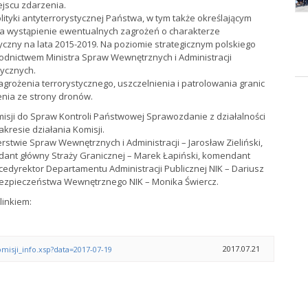
ejscu zdarzenia.
yki antyterrorystycznej Państwa, w tym także określającym
na wystąpienie ewentualnych zagrożeń o charakterze
czny na lata 2015-2019. Na poziomie strategicznym polskiego
dnictwem Ministra Spraw Wewnętrznych i Administracji
ycznych.
agrożenia terrorystycznego, uszczelnienia i patrolowania granic
enia ze strony dronów.
misji do Spraw Kontroli Państwowej Sprawozdanie z działalności
akresie działania Komisji.
rstwie Spraw Wewnętrznych i Administracji – Jarosław Zieliński,
dant główny Straży Granicznej – Marek Łapiński, komendant
cedyrektor Departamentu Administracji Publicznej NIK – Dariusz
Bezpieczeństwa Wewnętrznego NIK – Monika Świercz.
linkiem:
2017.07.21
misji_info.xsp?data=2017-07-19