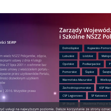
Zarządy Wojewód
i Szkolne NSZZ Po
ści SEiRP
Dolnośląskie
Kujawsko-Pomors
em władz NSZZ Policjantów, zdjęcia,
Lubuskie
Łódzkie
Małopo
rzepisami ustawy z dnia 4 lutego
Opolskie
Podkarpackie
P
nia 27 lipca 2001 r. o ochronie baz
tawie umowy z właścicielem portalu -
Pomorskie
Śląskie
Święto
tywanie przez użytkowników Portalu,
gólności dozwolonym użytkiem
Warmińsko-Mazurskie
Wielkop
ntów
Zachodniopomorskie
KSP War
w | 2016. Wszystkie prawa
CSP Legionowo
SP Katowice
SP Słupsk
Akademia Policji w S
zyć usługi na najwyższym poziomie. Dalsze korzystanie ze strony oznacz