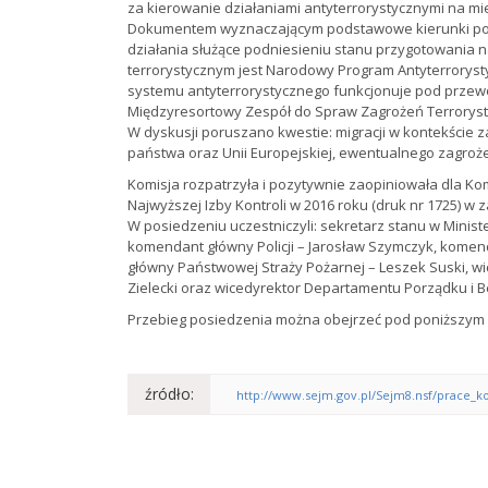
za kierowanie działaniami antyterrorystycznymi na mi
Dokumentem wyznaczającym podstawowe kierunki polit
działania służące podniesieniu stanu przygotowania 
terrorystycznym jest Narodowy Program Antyterrorysty
systemu antyterrorystycznego funkcjonuje pod przewo
Międzyresortowy Zespół do Spraw Zagrożeń Terroryst
W dyskusji poruszano kwestie: migracji w kontekście z
państwa oraz Unii Europejskiej, ewentualnego zagroż
Komisja rozpatrzyła i pozytywnie zaopiniowała dla Ko
Najwyższej Izby Kontroli w 2016 roku (druk nr 1725) w z
W posiedzeniu uczestniczyli: sekretarz stanu w Ministe
komendant główny Policji – Jarosław Szymczyk, komen
główny Państwowej Straży Pożarnej – Leszek Suski, wi
Zielecki oraz wicedyrektor Departamentu Porządku i 
Przebieg posiedzenia można obejrzeć pod poniższym 
źródło:
http://www.sejm.gov.pl/Sejm8.nsf/prace_ko