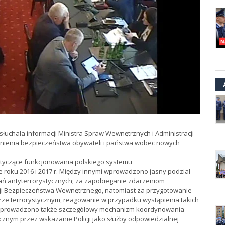
łuchała informacji Ministra Spraw Wewnętrznych i Administracji
wnienia bezpieczeństwa obywateli i państwa wobec nowych
tyczące funkcjonowania polskiego systemu
e roku 2016 i 2017 r. Między innymi wprowadzono jasny podział
ń antyterrorystycznych; za zapobieganie zdarzeniom
ji Bezpieczeństwa Wewnętrznego, natomiast za przygotowanie
rze terrorystycznym, reagowanie w przypadku wystąpienia takich
; wprowadzono także szczegółowy mechanizm koordynowania
ycznym przez wskazanie Policji jako służby odpowiedzialnej