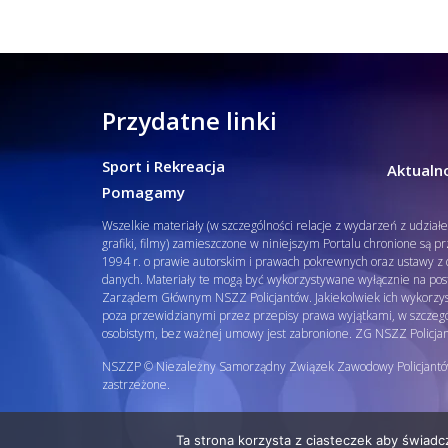
Przydatne linki
Sport i Rekreacja
Aktualno
Pomagamy
Wszelkie materiały (w szczególności relacje z wydarzeń z udział
grafiki, filmy) zamieszczone w niniejszym Portalu chronione są p
1994 r. o prawie autorskim i prawach pokrewnych oraz ustawy z d
danych. Materiały te mogą być wykorzystywane wyłącznie na pos
Zarządem Głównym NSZZ Policjantów. Jakiekolwiek ich wykorzys
poza przewidzianymi przez przepisy prawa wyjątkami, w szcze
osobistym, bez ważnej umowy jest zabronione. ZG NSZZ Policja
NSZZP © Niezależny Samorządny Związek Zawodowy Policjantó
zastrzeżone.
Ta strona korzysta z ciasteczek aby świadc