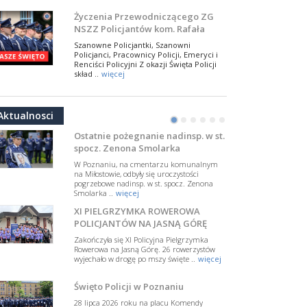
NSZZ Policjantów
Na zaproszenie Zarządu Głównego NSZZ
Życzenia Przewodniczącego ZG
Policjantów w Polsce gościł Rafael Laskowski z
NSZZ Policjantów kom. Rafała
Departamentu Policji w Nowym Jorku, o
Jankowskiego z okazji Święta
..
więcej
Szanowne Policjantki, Szanowni
Policji 2026
Policjanci, Pracownicy Policji, Emeryci i
PAMIĘTAMY I ODDAJMY HOŁD ST.
Renciści Policyjni Z okazji Święta Policji
SIERŻ. MARKOWI SIENICKIEMU
skład ..
więcej
W Biedrusku, pod Tablicą Pamiątkową
NSZZ Policjantów: Policja nie może
poświęconą starszemu sierżantowi Mar
być wciągana w bieżące spory
..
więcej
Aktualnosci
polityczne
•
•
•
•
•
•
W przestrzeni publicznej po raz kolejny
pojawiły się wypowiedzi, które uderzają
Ostatnie pożegnanie nadinsp. w st.
w funkcjonariuszki i funkcjonariuszy
spocz. Zenona Smolarka
Policj ..
więcej
W Poznaniu, na cmentarzu komunalnym
Dodatkowe zarobkowanie
na Miłostowie, odbyły się uroczystości
pogrzebowe nadinsp. w st. spocz. Zenona
policjantów. NSZZP: obecne
Smolarka ..
więcej
rozwiązania wymagają zmian
Do Sejmu trafiła petycja dotycząca
XI PIELGRZYMKA ROWEROWA
zmiany przepisów regulujących
podejmowanie przez policjantów
POLICJANTÓW NA JASNĄ GÓRĘ
dodatkowej pracy zarobkowe ..
więcej
Zakończyła się XI Policyjna Pielgrzymka
Rowerowa na Jasną Górę. 26 rowerzystów
Krok 1. Umorzenie. Krok 2. Walka
wyjechało w drogę po mszy święte ..
więcej
z hejtem
Postępowanie dotyczące interwencji
Święto Policji w Poznaniu
Policji w miejscu zamieszkania red.
Tomasza Sakiewicza zostało umorzone.
28 lipca 2026 roku na placu Komendy