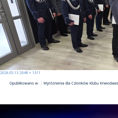
Opublikowano
Pełny
2026.05.13
2048 × 1311
NAWIGACJA
rozmiar
Opublikowano w
Wyróżnienia dla Członków Klubu Krwiodawst
WPISU