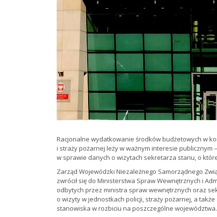
Racjonalne wydatkowanie środków budżetowych w konte
i straży pożarnej leży w ważnym interesie publicznym 
w sprawie danych o wizytach sekretarza stanu, o które
Zarząd Wojewódzki Niezależnego Samorządnego Zwi
zwrócił się do Ministerstwa Spraw Wewnętrznych i Adm
odbytych przez ministra spraw wewnętrznych oraz sekr
o wizyty w jednostkach policji, straży pożarnej, a takż
stanowiska w rozbiciu na poszczególne województwa.