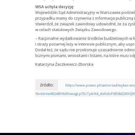
WSA uchyla decyzję
Wojewódzki Sąd Administracyjny w Warszawie podziel
przypadku mamy do czynienia z informacja publiczną
stwierdził, że związek zawodowy udowodnił, że za zysk
w celach statutowych Związku Zawodowego.
– Racjonalne wydatkowanie środków budżetowych w kon
i straży pożarnej leży w interesie publicznym, aby us
Dodał też, że sądu nie przekonuje uzasadnienie odmow
licznymi pismami, wnioskami i listami, na które musi
Katarzyna Żaczkiewicz-Zborska
źródło:
https://www.prawo.pl/samorzad/wykaz-wizy
fbclid=IwAR2ABH6d9nwogLpTEcTyArKA_AeKi3vPXRSM22KhQ0