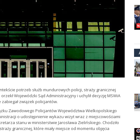
kście potrzeb służb mundurowych policji, straży granicznej
– orzekł Wojewódzki Sąd Administracyjny i uchylił decyzję MSWiA
 zabiegał związek policjantów.
ązku Zawodowego Policjantów Województwa Wielkopolskiego
inistracji o udostępnienie wykazu wizyt wraz z miejscowościami
etarza stanu w ministerstwie Jarosława Zielińskiego. Chodziło
e straży granicznej, które miały miejsce od momentu objęcia