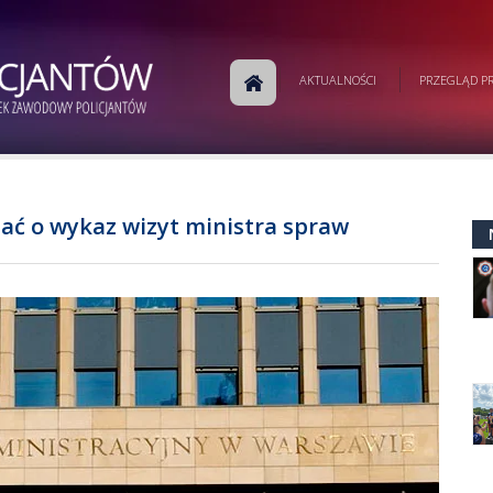
AKTUALNOŚCI
PRZEGLĄD PR
ć o wykaz wizyt ministra spraw