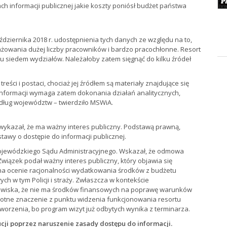
h informacji publicznej jakie koszty poniósł budżet państwa
dziernika 2018 r. udostępnienia tych danych ze względu na to,
żowania dużej liczby pracowników i bardzo pracochłonne. Resort
 siedem wydziałów. Należałoby zatem sięgnąć do kilku źródeł
 treści i postaci, chociaż jej źródłem są materiały znajdujące się
nformacji wymaga zatem dokonania działań analitycznych,
dług województw – twierdziło MSWiA.
ykazał, że ma ważny interes publiczny. Podstawą prawną,
 ustawy o dostępie do informacji publicznej.
do Wojewódzkiego Sądu Administracyjnego. Wskazał, że odmowa
Związek podał ważny interes publiczny, który objawia się
a na ocenie racjonalności wydatkowania środków z budżetu
h w tym Policji i straży. Zwłaszcza w kontekście
owiska, że nie ma środków finansowych na poprawę warunków
stotne znaczenie z punktu widzenia funkcjonowania resortu
odtworzenia, bo program wizyt już odbytych wynika z terminarza.
tucji poprzez naruszenie zasady dostępu do informacji.