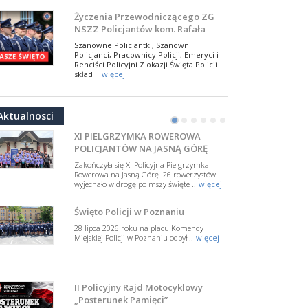
W Biedrusku, pod Tablicą Pamiątkową
Życzenia Przewodniczącego ZG
poświęconą starszemu sierżantowi Mar
NSZZ Policjantów kom. Rafała
..
więcej
Jankowskiego z okazji Święta
Szanowne Policjantki, Szanowni
Policji 2026
Policjanci, Pracownicy Policji, Emeryci i
50-lecie BOA. Zarząd Główny NSZZ
Renciści Policyjni Z okazji Święta Policji
Policjantów z uznaniem
skład ..
więcej
dla funkcjonariuszy policyjnej
17 lipca 2026 roku w Muzeum Wojska
NSZZ Policjantów: Policja nie może
formacji kontrterrorystycznej
Polskiego w Warszawie odbyła się uroczysta
być wciągana w bieżące spory
gala z okazji 50-lecia Centralnego
Aktualnosci
Pododdziału ..
więcej
polityczne
•
•
•
•
•
•
W przestrzeni publicznej po raz kolejny
pojawiły się wypowiedzi, które uderzają
XI PIELGRZYMKA ROWEROWA
w funkcjonariuszki i funkcjonariuszy
POLICJANTÓW NA JASNĄ GÓRĘ
Policj ..
więcej
Zakończyła się XI Policyjna Pielgrzymka
Dodatkowe zarobkowanie
Rowerowa na Jasną Górę. 26 rowerzystów
wyjechało w drogę po mszy święte ..
więcej
policjantów. NSZZP: obecne
rozwiązania wymagają zmian
Do Sejmu trafiła petycja dotycząca
Święto Policji w Poznaniu
zmiany przepisów regulujących
podejmowanie przez policjantów
28 lipca 2026 roku na placu Komendy
dodatkowej pracy zarobkowe ..
więcej
Miejskiej Policji w Poznaniu odbył ..
więcej
Krok 1. Umorzenie. Krok 2. Walka
z hejtem
Postępowanie dotyczące interwencji
II Policyjny Rajd Motocyklowy
Policji w miejscu zamieszkania red.
„Posterunek Pamięci”
Tomasza Sakiewicza zostało umorzone.