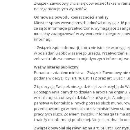
Związek Zawodowy chciał się dowiedzieć także w ramac
na organizację tych wyjazdów.
Odmowa z powodu konieczności analizy
Minister spraw wewnętrznych odmówił decyzją z 16 paź
że są to informacje przetworzone, wymagające zaanga
musiałby zaangażować w wytworzenie takiego zestawu
informacji.
– Związek żąda informacji, która nie istnieje w przyjętej
w posiadaniu zobowiązanego urzędu. Przetworzenie i
zebrania lub zsumowania pojedynczych informacji we
Ważny interes publiczny
Ponadto – zdaniem ministra – Związek Zawodowy nie w
podaną w decyzji był art. 16 ust. 1 i 2 oraz art. 3 ust. 1
Z tą decyzją Związek nie zgodził się i zaskarżył ją 
udostępnienia danych to działanie arbitralne organu. 
w realizacji statutowych działań skarżącego. A poleg
państwa w kontekście innych potrzeb służb mundurowyc
przedstawionego w mediach przez ministerstwo stan
pracy tych służb. Zdaniem związku informacja ta ma i
i należy do informacji publicznej. Nie jest trudna do 
Związek powołał się również na art. 61 ust.1 Konsty