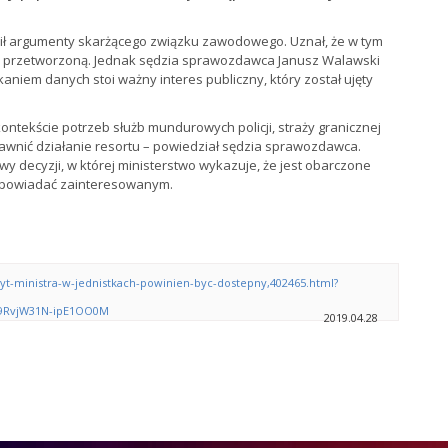
ił argumenty skarżącego związku zawodowego. Uznał, że w tym
 i przetworzoną. Jednak sędzia sprawozdawca Janusz Walawski
aniem danych stoi ważny interes publiczny, który został ujęty
tekście potrzeb służb mundurowych policji, straży granicznej
prawnić działanie resortu – powiedział sędzia sprawozdawca.
y decyzji, w której ministerstwo wykazuje, że jest obarczone
 odpowiadać zainteresowanym.
t-ministra-w-jednistkach-powinien-byc-dostepny,402465.html?
9RvjW31N-ipE1OO0M
2019.04.28