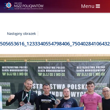
Toggle
Menu
navigation
Następny obrazek
505653616_1233340554798406_75040284106432