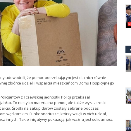
ny udowodnili, że pomoc potrzebującym jest dla nich równie
ywnej zbiórce udzielili wsparcia mieszkańcom Domu Hospicyjnego
icjantów z Tczewskiej jednostki Policji przekazał
łka. To nie tylko materialna pomoc, ale także wyraz troski
parcia. Środki na zakup darów zostały zebrane podczas
m wędkarskim. Funkcjonariusze, którzy wzięli w nich udział,
cz innych. Takie inicjatywy pokazują, jak ważna jest solidarność