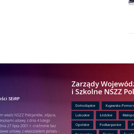
Zarządy Wojewód
i Szkolne NSZZ Po
ści SEiRP
Dolnośląskie
Kujawsko-Pomors
em władz NSZZ Policjantów, zdjęcia,
Lubuskie
Łódzkie
Małopo
rzepisami ustawy z dnia 4 lutego
Opolskie
Podkarpackie
P
nia 27 lipca 2001 r. o ochronie baz
tawie umowy z właścicielem portalu -