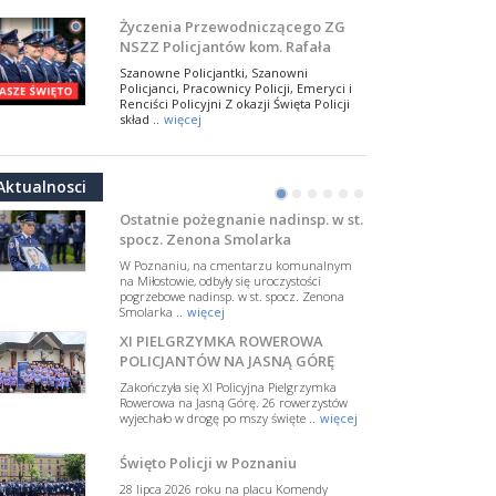
NSZZ Policjantów
Na zaproszenie Zarządu Głównego NSZZ
Życzenia Przewodniczącego ZG
Policjantów w Polsce gościł Rafael Laskowski z
NSZZ Policjantów kom. Rafała
Departamentu Policji w Nowym Jorku, o
Jankowskiego z okazji Święta
..
więcej
Szanowne Policjantki, Szanowni
Policji 2026
Policjanci, Pracownicy Policji, Emeryci i
PAMIĘTAMY I ODDAJMY HOŁD ST.
Renciści Policyjni Z okazji Święta Policji
SIERŻ. MARKOWI SIENICKIEMU
skład ..
więcej
W Biedrusku, pod Tablicą Pamiątkową
NSZZ Policjantów: Policja nie może
poświęconą starszemu sierżantowi Mar
być wciągana w bieżące spory
..
więcej
Aktualnosci
polityczne
•
•
•
•
•
•
W przestrzeni publicznej po raz kolejny
pojawiły się wypowiedzi, które uderzają
Ostatnie pożegnanie nadinsp. w st.
w funkcjonariuszki i funkcjonariuszy
spocz. Zenona Smolarka
Policj ..
więcej
W Poznaniu, na cmentarzu komunalnym
Dodatkowe zarobkowanie
na Miłostowie, odbyły się uroczystości
pogrzebowe nadinsp. w st. spocz. Zenona
policjantów. NSZZP: obecne
Smolarka ..
więcej
rozwiązania wymagają zmian
Do Sejmu trafiła petycja dotycząca
XI PIELGRZYMKA ROWEROWA
zmiany przepisów regulujących
podejmowanie przez policjantów
POLICJANTÓW NA JASNĄ GÓRĘ
dodatkowej pracy zarobkowe ..
więcej
Zakończyła się XI Policyjna Pielgrzymka
Rowerowa na Jasną Górę. 26 rowerzystów
Krok 1. Umorzenie. Krok 2. Walka
wyjechało w drogę po mszy święte ..
więcej
z hejtem
Postępowanie dotyczące interwencji
Święto Policji w Poznaniu
Policji w miejscu zamieszkania red.
Tomasza Sakiewicza zostało umorzone.
28 lipca 2026 roku na placu Komendy