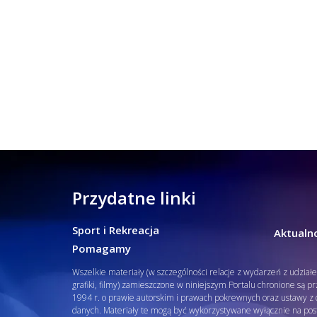
Przydatne linki
Sport i Rekreacja
Aktualno
Pomagamy
Wszelkie materiały (w szczególności relacje z wydarzeń z udział
grafiki, filmy) zamieszczone w niniejszym Portalu chronione są p
1994 r. o prawie autorskim i prawach pokrewnych oraz ustawy z d
danych. Materiały te mogą być wykorzystywane wyłącznie na pos