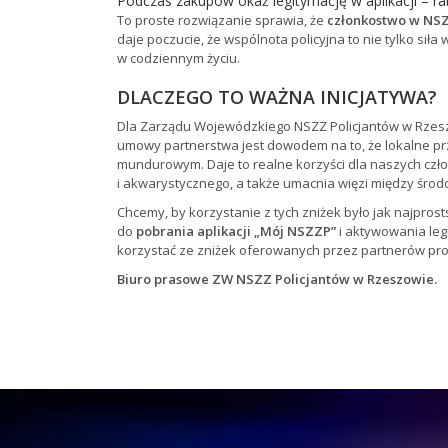
Podczas zakupów okaż legitymację w aplikacji – ra
To proste rozwiązanie sprawia, że
członkostwo w NSZ
daje poczucie, że wspólnota policyjna to nie tylko sił
w codziennym życiu.
DLACZEGO TO WAŻNA INICJATYWA?
Dla Zarządu Wojewódzkiego NSZZ Policjantów w Rzesz
umowy partnerstwa jest dowodem na to, że lokalne pr
mundurowym. Daje to realne korzyści dla naszych cz
i akwarystycznego, a także umacnia więzi między środ
Chcemy, by korzystanie z tych zniżek było jak najpro
do
pobrania aplikacji „Mój NSZZP”
i aktywowania legi
korzystać ze zniżek oferowanych przez partnerów pr
Biuro prasowe ZW NSZZ Policjantów w Rzeszowie.