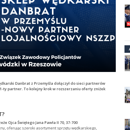
karski Danbrat z Przemyśla dołączył do sieci partnerów
ty partner. To kolejny krok w rozszerzaniu oferty zniżek
T?
eże Ojca Świętego Jana Pawła II 70, 37-700
ny, oferując szeroki asortyment sprzętu wędkarskiego,