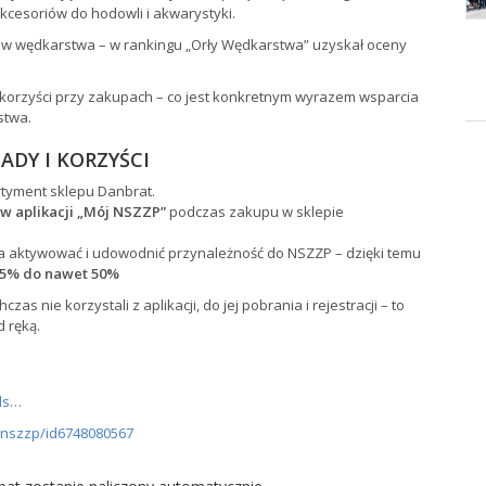
kcesoriów do hodowli i akwarystyki.
tów wędkarstwa – w rankingu „Orły Wędkarstwa” uzyskał oceny
e korzyści przy zakupach – co jest konkretnym wyrazem wsparcia
stwa.
ADY I KORZYŚCI
rtyment sklepu Danbrat.
 w aplikacji „Mój NSZZP”
podczas zakupu w sklepie
na aktywować i udowodnić przynależność do NSZZP – dzięki temu
5% do nawet 50%
s nie korzystali z aplikacji, do jej pobrania i rejestracji – to
d ręką.
ils…
-nszzp/id6748080567