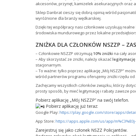
akcesoriów, przynęt, kamizelek asekuracyjnych oraz a
Sklep Danbrat cieszy się dobrą opinią wśród pasjona
wyróżnione dla branży wędkarskiej.
Dzięki tej współpracy nasi członkowie uzyskują realn
środowiska mundurowego przez lokalne przedsiębior
ZNIŻKA DLA CZŁONKÓW NSZZP – ZAS
– Członkowie NSZZP otrzymują
10% zniżki
na cały aso
– Aby skorzystać ze zniżki, należy okazać
legitymację
stacjonarnym.
– To ważne: tylko poprzez aplikację „Mój NSZZP” moż
wśród partnerów programu oferujemy zniżki rzędu od
Zachęcamy wszystkich członków związku, którzy dotychcza
prosty sposób, by mieć legitymację i rabaty zawsze po
Pobierz aplikację „Mój NSZZP” na swój telefon.
Pobierz aplikację już teraz:
Google Play:
https://play.google.com/store/apps/deta
App Store:
https://apps.apple.com/us/app/m%C3%B3j
Zarejestruj się jako członek NSZZ Policjantów.