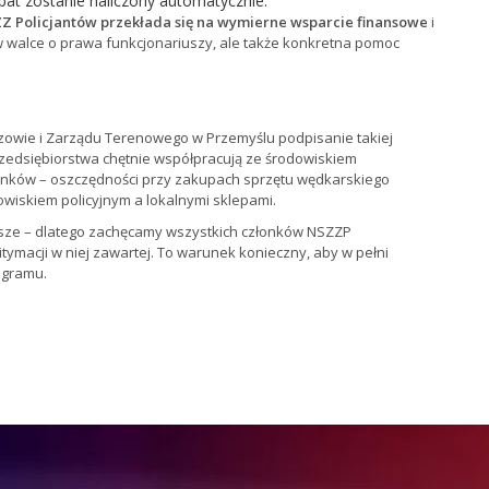
bat zostanie naliczony automatycznie.
Z Policjantów przekłada się na wymierne wsparcie finansowe
i
a w walce o prawa funkcjonariuszy, ale także konkretna pomoc
owie i Zarządu Terenowego w Przemyślu podpisanie takiej
zedsiębiorstwa chętnie współpracują ze środowiskiem
łonków – oszczędności przy zakupach sprzętu wędkarskiego
owiskiem policyjnym a lokalnymi sklepami.
stsze – dlatego zachęcamy wszystkich członków NSZZP
tymacji w niej zawartej. To warunek konieczny, aby w pełni
ogramu.