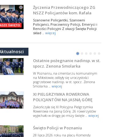
NSZZ Policjantów
Życzenia Przewodniczącego ZG
Na zaproszenie Zarządu Głównego NSZZ
Policjantów w Polsce gościł Rafael Laskowski z
NSZZ Policjantów kom. Rafała
Departamentu Policji w Nowym Jorku, o
Jankowskiego z okazji Święta
Szanowne Policjantki, Szanowni
..
więcej
Policji 2026
Policjanci, Pracownicy Policji, Emeryci i
PAMIĘTAMY I ODDAJMY HOŁD ST.
Renciści Policyjni Z okazji Święta Policji
skład ..
więcej
SIERŻ. MARKOWI SIENICKIEMU
W Biedrusku, pod Tablicą Pamiątkową
NSZZ Policjantów: Policja nie może
poświęconą starszemu sierżantowi Mar
być wciągana w bieżące spory
..
więcej
polityczne
W przestrzeni publicznej po raz kolejny
Aktualnosci
pojawiły się wypowiedzi, które uderzają
•
•
•
•
•
•
Ostatnie pożegnanie nadinsp. w st.
w funkcjonariuszki i funkcjonariuszy
spocz. Zenona Smolarka
Policj ..
więcej
W Poznaniu, na cmentarzu komunalnym
Dodatkowe zarobkowanie
na Miłostowie, odbyły się uroczystości
policjantów. NSZZP: obecne
pogrzebowe nadinsp. w st. spocz. Zenona
Smolarka ..
więcej
rozwiązania wymagają zmian
Do Sejmu trafiła petycja dotycząca
zmiany przepisów regulujących
XI PIELGRZYMKA ROWEROWA
podejmowanie przez policjantów
POLICJANTÓW NA JASNĄ GÓRĘ
dodatkowej pracy zarobkowe ..
więcej
Zakończyła się XI Policyjna Pielgrzymka
Krok 1. Umorzenie. Krok 2. Walka
Rowerowa na Jasną Górę. 26 rowerzystów
wyjechało w drogę po mszy święte ..
więcej
z hejtem
Postępowanie dotyczące interwencji
Święto Policji w Poznaniu
Policji w miejscu zamieszkania red.
Tomasza Sakiewicza zostało umorzone.
28 lipca 2026 roku na placu Komendy
To ważna decyzj ..
więcej
Miejskiej Policji w Poznaniu odbył ..
więcej