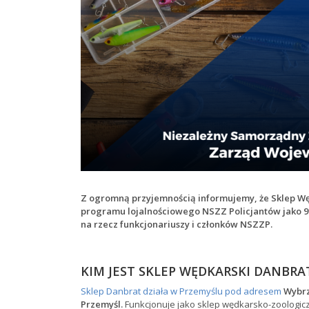
Z ogromną przyjemnością informujemy, że Sklep Węd
programu lojalnościowego NSZZ Policjantów jako 91-
na rzecz funkcjonariuszy i członków NSZZP.
KIM JEST SKLEP WĘDKARSKI DANBRA
Sklep Danbrat działa w Przemyślu pod adresem
Wybrz
Przemyśl.
Funkcjonuje jako sklep wędkarsko-zoologicz