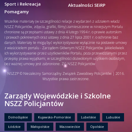
Sport i Rekreacja
Aktualności SEiRP
Pomagamy
Wszelkie materiały (w szczególności relacje z wydarzeń z udziałem władz
NSZZ Policjantów, zdjęcia, grafiki, filmy) zamieszczone w niniejszym Portalu
chronione są przepisami ustawy z dnia 4 lutego 1994 r. o prawie autorskim
i prawach pokrewnych oraz ustawy z dnia 27 lipca 2001 r. o ochronie baz
danych. Materiały te mogą być wykorzystywane wyłącznie na postawie umowy
z właścicielem portalu - Zarządem Głównym NSZZ Policjantów. Jakiekolwiek
ich wykorzystywanie przez użytkowników Portalu, poza przewidzianymi przez
przepisy prawa wyjątkami, w szczególności dozwolonym użytkiem osobistym,
bez ważnej umowy jest zabronione. ZG NSZZ Policjantów
NSZZP © Niezależny Samorządny Związek Zawodowy Policjantów | 2016.
Wszystkie prawa zastrzeżone.
Zarządy Wojewódzkie i Szkolne
NSZZ Policjantów
Dolnośląskie
Kujawsko-Pomorskie
Lubelskie
Lubuskie
Łódzkie
Małopolskie
Mazowieckie
Opolskie