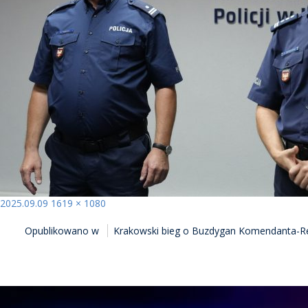
Opublikowano
Pełny
2025.09.09
1619 × 1080
NAWIGACJA
rozmiar
Opublikowano w
Krakowski bieg o Buzdygan Komendanta-Rek
WPISU