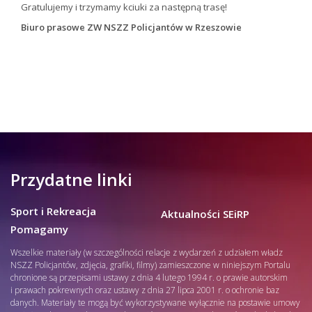
Gratulujemy i trzymamy kciuki za następną trasę!
Biuro prasowe ZW NSZZ Policjantów w Rzeszowie
Przydatne linki
Sport i Rekreacja
Aktualności SEiRP
Pomagamy
Wszelkie materiały (w szczególności relacje z wydarzeń z udziałem władz
NSZZ Policjantów, zdjęcia, grafiki, filmy) zamieszczone w niniejszym Portalu
chronione są przepisami ustawy z dnia 4 lutego 1994 r. o prawie autorskim
i prawach pokrewnych oraz ustawy z dnia 27 lipca 2001 r. o ochronie baz
danych. Materiały te mogą być wykorzystywane wyłącznie na postawie umowy