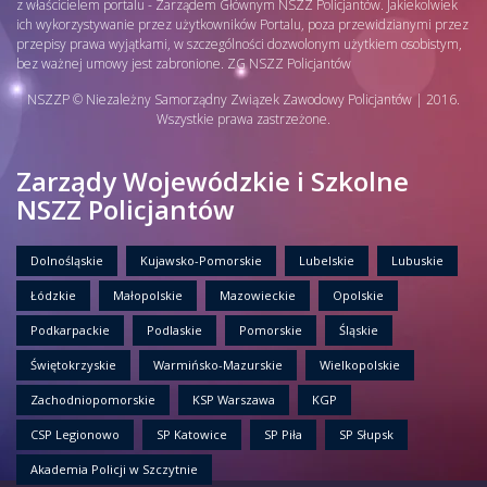
z właścicielem portalu - Zarządem Głównym NSZZ Policjantów. Jakiekolwiek
ich wykorzystywanie przez użytkowników Portalu, poza przewidzianymi przez
przepisy prawa wyjątkami, w szczególności dozwolonym użytkiem osobistym,
bez ważnej umowy jest zabronione. ZG NSZZ Policjantów
NSZZP © Niezależny Samorządny Związek Zawodowy Policjantów | 2016.
Wszystkie prawa zastrzeżone.
Zarządy Wojewódzkie i Szkolne
NSZZ Policjantów
Dolnośląskie
Kujawsko-Pomorskie
Lubelskie
Lubuskie
Łódzkie
Małopolskie
Mazowieckie
Opolskie
Podkarpackie
Podlaskie
Pomorskie
Śląskie
Świętokrzyskie
Warmińsko-Mazurskie
Wielkopolskie
Zachodniopomorskie
KSP Warszawa
KGP
CSP Legionowo
SP Katowice
SP Piła
SP Słupsk
Akademia Policji w Szczytnie