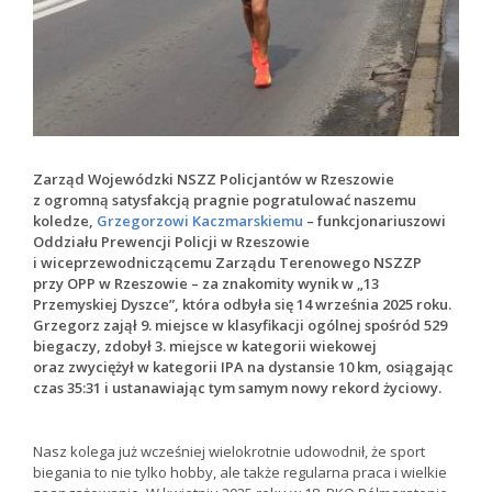
Zarząd Wojewódzki NSZZ Policjantów w Rzeszowie
z ogromną satysfakcją pragnie pogratulować naszemu
koledze,
Grzegorzowi Kaczmarskiemu
– funkcjonariuszowi
Oddziału Prewencji Policji w Rzeszowie
i wiceprzewodniczącemu Zarządu Terenowego NSZZP
przy OPP w Rzeszowie – za znakomity wynik w „13
Przemyskiej Dyszce”, która odbyła się 14 września 2025 roku.
Grzegorz zajął 9. miejsce w klasyfikacji ogólnej spośród 529
biegaczy, zdobył 3. miejsce w kategorii wiekowej
oraz zwyciężył w kategorii IPA na dystansie 10 km, osiągając
czas 35:31 i ustanawiając tym samym nowy rekord życiowy.
Nasz kolega już wcześniej wielokrotnie udowodnił, że sport
biegania to nie tylko hobby, ale także regularna praca i wielkie