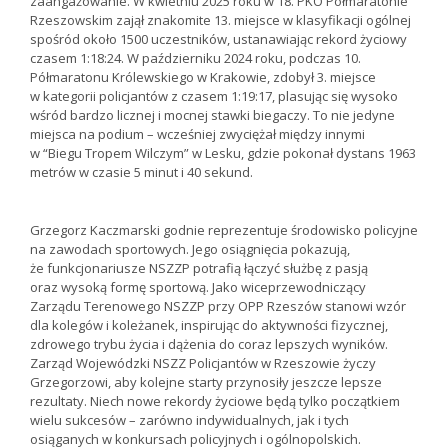
zaangażowanie. W kwietniu 2025 roku w 18. PKO Półmaratonie
Rzeszowskim zajął znakomite 13. miejsce w klasyfikacji ogólnej
spośród około 1500 uczestników, ustanawiając rekord życiowy
czasem 1:18:24. W październiku 2024 roku, podczas 10.
Półmaratonu Królewskiego w Krakowie, zdobył 3. miejsce
w kategorii policjantów z czasem 1:19:17, plasując się wysoko
wśród bardzo licznej i mocnej stawki biegaczy. To nie jedyne
miejsca na podium – wcześniej zwyciężał między innymi
w “Biegu Tropem Wilczym” w Lesku, gdzie pokonał dystans 1963
metrów w czasie 5 minut i 40 sekund.
Grzegorz Kaczmarski godnie reprezentuje środowisko policyjne
na zawodach sportowych. Jego osiągnięcia pokazują,
że funkcjonariusze NSZZP potrafią łączyć służbę z pasją
oraz wysoką formę sportową. Jako wiceprzewodniczący
Zarządu Terenowego NSZZP przy OPP Rzeszów stanowi wzór
dla kolegów i koleżanek, inspirując do aktywności fizycznej,
zdrowego trybu życia i dążenia do coraz lepszych wyników.
Zarząd Wojewódzki NSZZ Policjantów w Rzeszowie życzy
Grzegorzowi, aby kolejne starty przynosiły jeszcze lepsze
rezultaty. Niech nowe rekordy życiowe będą tylko początkiem
wielu sukcesów – zarówno indywidualnych, jak i tych
osiąganych w konkursach policyjnych i ogólnopolskich.