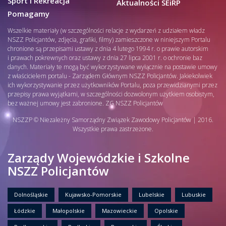
Sport i Rekreacja
Aktualności SEiRP
Pomagamy
Wszelkie materiały (w szczególności relacje z wydarzeń z udziałem władz
NSZZ Policjantów, zdjęcia, grafiki, filmy) zamieszczone w niniejszym Portalu
chronione są przepisami ustawy z dnia 4 lutego 1994 r. o prawie autorskim
i prawach pokrewnych oraz ustawy z dnia 27 lipca 2001 r. o ochronie baz
danych. Materiały te mogą być wykorzystywane wyłącznie na postawie umowy
z właścicielem portalu - Zarządem Głównym NSZZ Policjantów. Jakiekolwiek
ich wykorzystywanie przez użytkowników Portalu, poza przewidzianymi przez
przepisy prawa wyjątkami, w szczególności dozwolonym użytkiem osobistym,
bez ważnej umowy jest zabronione. ZG NSZZ Policjantów
NSZZP © Niezależny Samorządny Związek Zawodowy Policjantów | 2016.
Wszystkie prawa zastrzeżone.
Zarządy Wojewódzkie i Szkolne
NSZZ Policjantów
Dolnośląskie
Kujawsko-Pomorskie
Lubelskie
Lubuskie
Łódzkie
Małopolskie
Mazowieckie
Opolskie