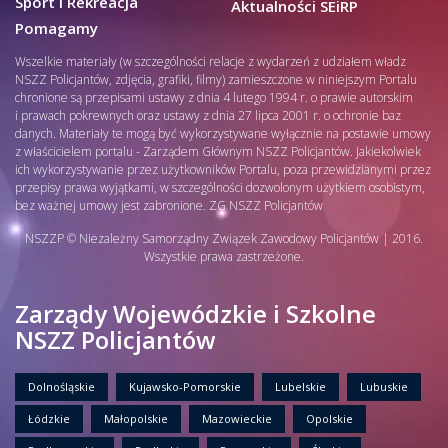
Sport i Rekreacja
Aktualności SEiRP
Pomagamy
Wszelkie materiały (w szczególności relacje z wydarzeń z udziałem władz
NSZZ Policjantów, zdjęcia, grafiki, filmy) zamieszczone w niniejszym Portalu
chronione są przepisami ustawy z dnia 4 lutego 1994 r. o prawie autorskim
i prawach pokrewnych oraz ustawy z dnia 27 lipca 2001 r. o ochronie baz
danych. Materiały te mogą być wykorzystywane wyłącznie na postawie umowy
z właścicielem portalu - Zarządem Głównym NSZZ Policjantów. Jakiekolwiek
ich wykorzystywanie przez użytkowników Portalu, poza przewidzianymi przez
przepisy prawa wyjątkami, w szczególności dozwolonym użytkiem osobistym,
bez ważnej umowy jest zabronione. ZG NSZZ Policjantów
NSZZP © Niezależny Samorządny Związek Zawodowy Policjantów | 2016.
Wszystkie prawa zastrzeżone.
Zarządy Wojewódzkie i Szkolne
NSZZ Policjantów
Dolnośląskie
Kujawsko-Pomorskie
Lubelskie
Lubuskie
Łódzkie
Małopolskie
Mazowieckie
Opolskie