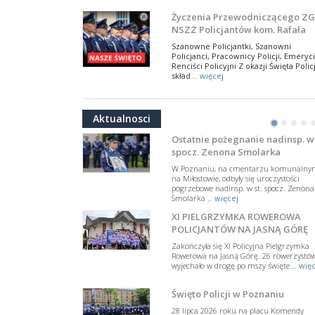
NSZZ Policjantów
Na zaproszenie Zarządu Głównego NSZZ
Życzenia Przewodniczącego ZG
Policjantów w Polsce gościł Rafael Laskows
NSZZ Policjantów kom. Rafała
Departamentu Policji w Nowym Jorku, o
Jankowskiego z okazji Święta
..
więcej
Szanowne Policjantki, Szanowni
Policji 2026
Policjanci, Pracownicy Policji, Emeryci
PAMIĘTAMY I ODDAJMY HOŁD ST
Renciści Policyjni Z okazji Święta Policj
SIERŻ. MARKOWI SIENICKIEMU
skład ..
więcej
W Biedrusku, pod Tablicą Pamiątkową
NSZZ Policjantów: Policja nie m
poświęconą starszemu sierżantowi Mar
być wciągana w bieżące spory
..
więcej
Aktualnosci
polityczne
•
•
•
•
W przestrzeni publicznej po raz kolej
pojawiły się wypowiedzi, które uderza
Ostatnie pożegnanie nadinsp. w 
w funkcjonariuszki i funkcjonariuszy
spocz. Zenona Smolarka
Policj ..
więcej
W Poznaniu, na cmentarzu komunalny
Dodatkowe zarobkowanie
na Miłostowie, odbyły się uroczystości
pogrzebowe nadinsp. w st. spocz. Zenona
policjantów. NSZZP: obecne
Smolarka ..
więcej
rozwiązania wymagają zmian
Do Sejmu trafiła petycja dotycząca
XI PIELGRZYMKA ROWEROWA
zmiany przepisów regulujących
podejmowanie przez policjantów
POLICJANTÓW NA JASNĄ GÓRĘ
dodatkowej pracy zarobkowe ..
więce
Zakończyła się XI Policyjna Pielgrzymka
Rowerowa na Jasną Górę. 26 rowerzystó
Krok 1. Umorzenie. Krok 2. Walk
wyjechało w drogę po mszy święte ..
więc
z hejtem
Postępowanie dotyczące interwencji
Święto Policji w Poznaniu
Policji w miejscu zamieszkania red.
Tomasza Sakiewicza zostało umorzon
28 lipca 2026 roku na placu Komendy