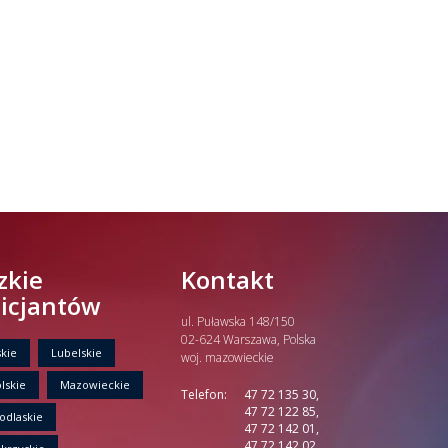
zkie
Kontakt
licjantów
ul. Puławska 148/150
02-624 Warszawa, Polska
kie
Lubelskie
woj. mazowieckie
lskie
Mazowieckie
Telefon:
47 72 135 30,
47 72 122 85,
odlaskie
47 72 142 01,
47 72 142 02