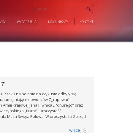
ASY
WYDARZENIA
KOMUNIKATY
KONTAKT
7′
017 roku na polanie na Wykusie odbyły się
i upamiętniające dowódców Zgrupowań
h Armii Krajowej Jana Piwnika „Ponurego” oraz
aczyńskiego „Nurta”. Uroczystość
ała Msza Święta Polowa. W uroczystości Zarząd
więcej