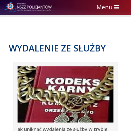
Toggle
Menu
navigation
WYDALENIE ZE SŁUŻBY
Jak uniknąć wydalenia ze służby w trybie