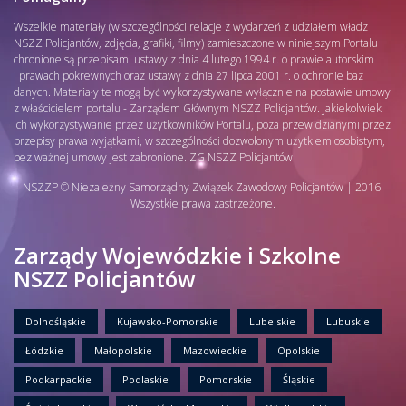
Wszelkie materiały (w szczególności relacje z wydarzeń z udziałem władz
NSZZ Policjantów, zdjęcia, grafiki, filmy) zamieszczone w niniejszym Portalu
chronione są przepisami ustawy z dnia 4 lutego 1994 r. o prawie autorskim
i prawach pokrewnych oraz ustawy z dnia 27 lipca 2001 r. o ochronie baz
danych. Materiały te mogą być wykorzystywane wyłącznie na postawie umowy
z właścicielem portalu - Zarządem Głównym NSZZ Policjantów. Jakiekolwiek
ich wykorzystywanie przez użytkowników Portalu, poza przewidzianymi przez
przepisy prawa wyjątkami, w szczególności dozwolonym użytkiem osobistym,
bez ważnej umowy jest zabronione. ZG NSZZ Policjantów
NSZZP © Niezależny Samorządny Związek Zawodowy Policjantów | 2016.
Wszystkie prawa zastrzeżone.
Zarządy Wojewódzkie i Szkolne
NSZZ Policjantów
Dolnośląskie
Kujawsko-Pomorskie
Lubelskie
Lubuskie
Łódzkie
Małopolskie
Mazowieckie
Opolskie
Podkarpackie
Podlaskie
Pomorskie
Śląskie