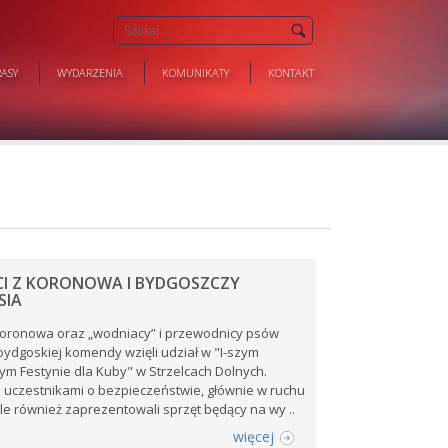
ASY
WYDARZENIA
KOMUNIKATY
KONTAKT
CI Z KORONOWA I BYDGOSZCZY
SIA
 Koronowa oraz „wodniacy” i przewodnicy psów
ydgoskiej komendy wzięli udział w "I-szym
m Festynie dla Kuby" w Strzelcach Dolnych.
 uczestnikami o bezpieczeństwie, głównie w ruchu
e również zaprezentowali sprzęt będący na wy ..
więcej