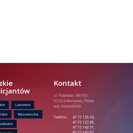
zkie
Kontakt
licjantów
ul. Puławska 148/150
02-624 Warszawa, Polska
kie
Lubelskie
woj. mazowieckie
lskie
Mazowieckie
Telefon:
47 72 135 30,
47 72 122 85,
odlaskie
47 72 142 01,
47 72 142 02