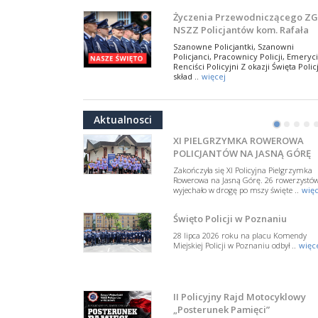
W Biedrusku, pod Tablicą Pamiątkową
Życzenia Przewodniczącego ZG
poświęconą starszemu sierżantowi Mar
NSZZ Policjantów kom. Rafała
..
więcej
Jankowskiego z okazji Święta
Szanowne Policjantki, Szanowni
Policji 2026
Policjanci, Pracownicy Policji, Emeryci
50-lecie BOA. Zarząd Główny N
Renciści Policyjni Z okazji Święta Policj
Policjantów z uznaniem
skład ..
więcej
dla funkcjonariuszy policyjnej
17 lipca 2026 roku w Muzeum Wojska
NSZZ Policjantów: Policja nie m
formacji kontrterrorystycznej
Polskiego w Warszawie odbyła się uroczys
być wciągana w bieżące spory
gala z okazji 50-lecia Centralnego
Aktualnosci
Pododdziału ..
więcej
polityczne
•
•
•
•
W przestrzeni publicznej po raz kolej
pojawiły się wypowiedzi, które uderza
XI PIELGRZYMKA ROWEROWA
w funkcjonariuszki i funkcjonariuszy
POLICJANTÓW NA JASNĄ GÓRĘ
Policj ..
więcej
Zakończyła się XI Policyjna Pielgrzymka
Dodatkowe zarobkowanie
Rowerowa na Jasną Górę. 26 rowerzystó
wyjechało w drogę po mszy święte ..
więc
policjantów. NSZZP: obecne
rozwiązania wymagają zmian
Do Sejmu trafiła petycja dotycząca
Święto Policji w Poznaniu
zmiany przepisów regulujących
podejmowanie przez policjantów
28 lipca 2026 roku na placu Komendy
dodatkowej pracy zarobkowe ..
więce
Miejskiej Policji w Poznaniu odbył ..
więc
Krok 1. Umorzenie. Krok 2. Walk
z hejtem
Postępowanie dotyczące interwencji
II Policyjny Rajd Motocyklowy
Policji w miejscu zamieszkania red.
„Posterunek Pamięci”
Tomasza Sakiewicza zostało umorzon