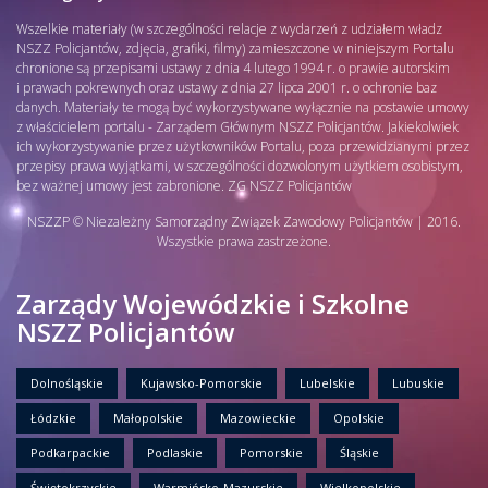
Wszelkie materiały (w szczególności relacje z wydarzeń z udziałem władz
NSZZ Policjantów, zdjęcia, grafiki, filmy) zamieszczone w niniejszym Portalu
chronione są przepisami ustawy z dnia 4 lutego 1994 r. o prawie autorskim
i prawach pokrewnych oraz ustawy z dnia 27 lipca 2001 r. o ochronie baz
danych. Materiały te mogą być wykorzystywane wyłącznie na postawie umowy
z właścicielem portalu - Zarządem Głównym NSZZ Policjantów. Jakiekolwiek
ich wykorzystywanie przez użytkowników Portalu, poza przewidzianymi przez
przepisy prawa wyjątkami, w szczególności dozwolonym użytkiem osobistym,
bez ważnej umowy jest zabronione. ZG NSZZ Policjantów
NSZZP © Niezależny Samorządny Związek Zawodowy Policjantów | 2016.
Wszystkie prawa zastrzeżone.
Zarządy Wojewódzkie i Szkolne
NSZZ Policjantów
Dolnośląskie
Kujawsko-Pomorskie
Lubelskie
Lubuskie
Łódzkie
Małopolskie
Mazowieckie
Opolskie
Podkarpackie
Podlaskie
Pomorskie
Śląskie
Świętokrzyskie
Warmińsko-Mazurskie
Wielkopolskie