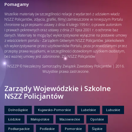
Pomagamy
Wszelkie materiały (w szczególności relacje z wydarzeń z udziałem władz
NSZZ Policjantów, zdjęcia, grafiki, filmy) zamieszczone w niniejszym Portalu
chronione są przepisami ustawy z dnia 4 lutego 1994 r. o prawie autorskim
i prawach pokrewnych oraz ustawy z dnia 27 lipca 2001 r. o ochronie baz
danych. Materiały te mogą być wykorzystywane wyłącznie na postawie umowy
z właścicielem portalu - Zarządem Głównym NSZZ Policjantów. Jakiekolwiek
ich wykorzystywanie przez użytkowników Portalu, poza przewidzianymi przez
przepisy prawa wyjątkami, w szczególności dozwolonym użytkiem osobistym,
bez ważnej umowy jest zabronione. ZG NSZZ Policjantów
NSZZP © Niezależny Samorządny Związek Zawodowy Policjantów | 2016.
Wszystkie prawa zastrzeżone.
Zarządy Wojewódzkie i Szkolne
NSZZ Policjantów
Dolnośląskie
Kujawsko-Pomorskie
Lubelskie
Lubuskie
Łódzkie
Małopolskie
Mazowieckie
Opolskie
Podkarpackie
Podlaskie
Pomorskie
Śląskie