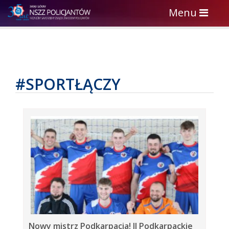
Toggle
Menu
navigation
#SPORTŁĄCZY
Nowy mistrz Podkarpacia! II Podkarpackie