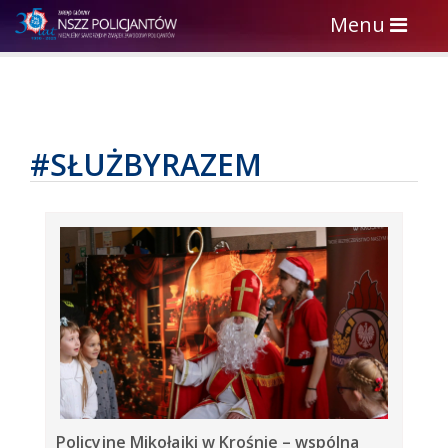
Toggle
Menu
navigation
#SŁUŻBYRAZEM
Policyjne Mikołajki w Krośnie – wspólna