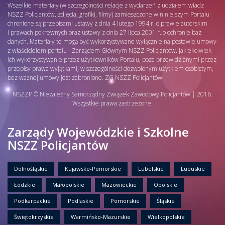
Wszelkie materiały (w szczególności relacje z wydarzeń z udziałem władz
NSZZ Policjantów, zdjęcia, grafiki, filmy) zamieszczone w niniejszym Portalu
chronione są przepisami ustawy z dnia 4 lutego 1994 r. o prawie autorskim
i prawach pokrewnych oraz ustawy z dnia 27 lipca 2001 r. o ochronie baz
danych. Materiały te mogą być wykorzystywane wyłącznie na postawie umowy
z właścicielem portalu - Zarządem Głównym NSZZ Policjantów. Jakiekolwiek
ich wykorzystywanie przez użytkowników Portalu, poza przewidzianymi przez
przepisy prawa wyjątkami, w szczególności dozwolonym użytkiem osobistym,
bez ważnej umowy jest zabronione. ZG NSZZ Policjantów
NSZZP © Niezależny Samorządny Związek Zawodowy Policjantów | 2016.
Wszystkie prawa zastrzeżone.
Zarządy Wojewódzkie i Szkolne
NSZZ Policjantów
Dolnośląskie
Kujawsko-Pomorskie
Lubelskie
Lubuskie
Łódzkie
Małopolskie
Mazowieckie
Opolskie
Podkarpackie
Podlaskie
Pomorskie
Śląskie
Świętokrzyskie
Warmińsko-Mazurskie
Wielkopolskie