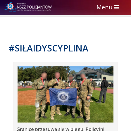
Toggle
Menu
navigation
#SIŁAIDYSCYPLINA
Granice przesuwa się w biegu. Policyjni