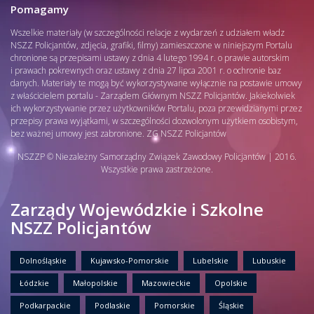
Pomagamy
Wszelkie materiały (w szczególności relacje z wydarzeń z udziałem władz
NSZZ Policjantów, zdjęcia, grafiki, filmy) zamieszczone w niniejszym Portalu
chronione są przepisami ustawy z dnia 4 lutego 1994 r. o prawie autorskim
i prawach pokrewnych oraz ustawy z dnia 27 lipca 2001 r. o ochronie baz
danych. Materiały te mogą być wykorzystywane wyłącznie na postawie umowy
z właścicielem portalu - Zarządem Głównym NSZZ Policjantów. Jakiekolwiek
ich wykorzystywanie przez użytkowników Portalu, poza przewidzianymi przez
przepisy prawa wyjątkami, w szczególności dozwolonym użytkiem osobistym,
bez ważnej umowy jest zabronione. ZG NSZZ Policjantów
NSZZP © Niezależny Samorządny Związek Zawodowy Policjantów | 2016.
Wszystkie prawa zastrzeżone.
Zarządy Wojewódzkie i Szkolne
NSZZ Policjantów
Dolnośląskie
Kujawsko-Pomorskie
Lubelskie
Lubuskie
Łódzkie
Małopolskie
Mazowieckie
Opolskie
Podkarpackie
Podlaskie
Pomorskie
Śląskie