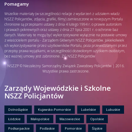
Pomagamy
Wszelkie materiały (w szczególności relacje z wydarzeń z udziałem władz
NSZZ Policjantów, zdjęcia, grafiki, filmy) zamieszczone w niniejszym Portalu
chronione są przepisami ustawy z dnia 4 lutego 1994 r. o prawie autorskim
i prawach pokrewnych oraz ustawy z dnia 27 lipca 2001 r. o ochronie baz
danych. Materiały te mogą być wykorzystywane wyłącznie na postawie umowy
z właścicielem portalu - Zarządem Głównym NSZZ Policjantów. Jakiekolwiek
ich wykorzystywanie przez użytkowników Portalu, poza przewidzianymi przez
przepisy prawa wyjątkami, w szczególności dozwolonym użytkiem osobistym,
bez ważnej umowy jest zabronione. ZG NSZZ Policjantów
NSZZP © Niezależny Samorządny Związek Zawodowy Policjantów | 2016.
Wszystkie prawa zastrzeżone.
Zarządy Wojewódzkie i Szkolne
NSZZ Policjantów
Dolnośląskie
Kujawsko-Pomorskie
Lubelskie
Lubuskie
Łódzkie
Małopolskie
Mazowieckie
Opolskie
Podkarpackie
Podlaskie
Pomorskie
Śląskie