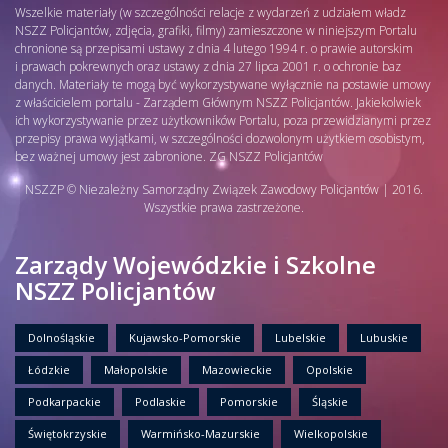
Wszelkie materiały (w szczególności relacje z wydarzeń z udziałem władz
NSZZ Policjantów, zdjęcia, grafiki, filmy) zamieszczone w niniejszym Portalu
chronione są przepisami ustawy z dnia 4 lutego 1994 r. o prawie autorskim
i prawach pokrewnych oraz ustawy z dnia 27 lipca 2001 r. o ochronie baz
danych. Materiały te mogą być wykorzystywane wyłącznie na postawie umowy
z właścicielem portalu - Zarządem Głównym NSZZ Policjantów. Jakiekolwiek
ich wykorzystywanie przez użytkowników Portalu, poza przewidzianymi przez
przepisy prawa wyjątkami, w szczególności dozwolonym użytkiem osobistym,
bez ważnej umowy jest zabronione. ZG NSZZ Policjantów
NSZZP © Niezależny Samorządny Związek Zawodowy Policjantów | 2016.
Wszystkie prawa zastrzeżone.
Zarządy Wojewódzkie i Szkolne
NSZZ Policjantów
Dolnośląskie
Kujawsko-Pomorskie
Lubelskie
Lubuskie
Łódzkie
Małopolskie
Mazowieckie
Opolskie
Podkarpackie
Podlaskie
Pomorskie
Śląskie
Świętokrzyskie
Warmińsko-Mazurskie
Wielkopolskie