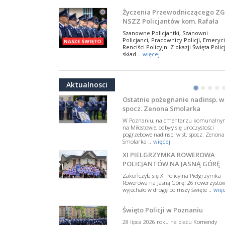
NSZZ Policjantów
Na zaproszenie Zarządu Głównego NSZZ
Życzenia Przewodniczącego ZG
Policjantów w Polsce gościł Rafael Laskows
NSZZ Policjantów kom. Rafała
Departamentu Policji w Nowym Jorku, o
Jankowskiego z okazji Święta
..
więcej
Szanowne Policjantki, Szanowni
Policji 2026
Policjanci, Pracownicy Policji, Emeryci
PAMIĘTAMY I ODDAJMY HOŁD ST
Renciści Policyjni Z okazji Święta Policj
SIERŻ. MARKOWI SIENICKIEMU
skład ..
więcej
W Biedrusku, pod Tablicą Pamiątkową
NSZZ Policjantów: Policja nie m
poświęconą starszemu sierżantowi Mar
być wciągana w bieżące spory
..
więcej
Aktualnosci
polityczne
•
•
•
•
W przestrzeni publicznej po raz kolej
pojawiły się wypowiedzi, które uderza
Ostatnie pożegnanie nadinsp. w 
w funkcjonariuszki i funkcjonariuszy
spocz. Zenona Smolarka
Policj ..
więcej
W Poznaniu, na cmentarzu komunalny
Dodatkowe zarobkowanie
na Miłostowie, odbyły się uroczystości
pogrzebowe nadinsp. w st. spocz. Zenona
policjantów. NSZZP: obecne
Smolarka ..
więcej
rozwiązania wymagają zmian
Do Sejmu trafiła petycja dotycząca
XI PIELGRZYMKA ROWEROWA
zmiany przepisów regulujących
podejmowanie przez policjantów
POLICJANTÓW NA JASNĄ GÓRĘ
dodatkowej pracy zarobkowe ..
więce
Zakończyła się XI Policyjna Pielgrzymka
Rowerowa na Jasną Górę. 26 rowerzystó
Krok 1. Umorzenie. Krok 2. Walk
wyjechało w drogę po mszy święte ..
więc
z hejtem
Postępowanie dotyczące interwencji
Święto Policji w Poznaniu
Policji w miejscu zamieszkania red.
Tomasza Sakiewicza zostało umorzon
28 lipca 2026 roku na placu Komendy