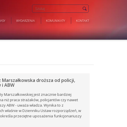
ASY
WYDARZENIA
KOMUNIKATY
KONTAKT
 Marszałkowska droższa od policji,
 i ABW
ży Marszałkowskiej jest znacznie bardziej
a niż praca strażaków, policjantów czy nawet
szy ABW - uważa władza. Wynika to z
ch właśnie w Dzienniku Ustaw rozporządzeń, w
 określa przeciętne uposażenia funkcjonariuszy