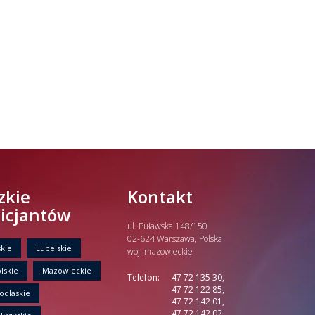
zkie
Kontakt
licjantów
ul. Puławska 148/150
02-624 Warszawa, Polska
kie
Lubelskie
woj. mazowieckie
lskie
Mazowieckie
Telefon:
47 72 135 30,
47 72 122 85,
odlaskie
47 72 142 01,
47 72 142 02