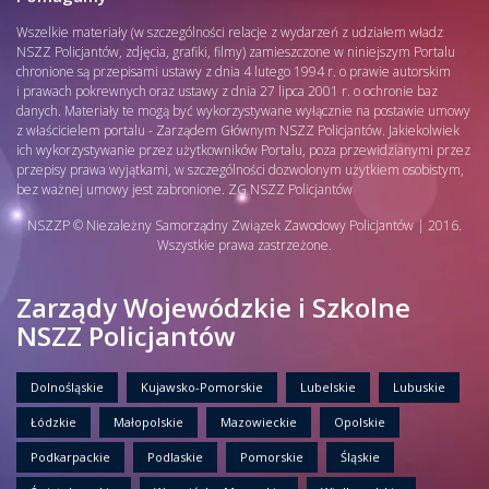
Wszelkie materiały (w szczególności relacje z wydarzeń z udziałem władz
NSZZ Policjantów, zdjęcia, grafiki, filmy) zamieszczone w niniejszym Portalu
chronione są przepisami ustawy z dnia 4 lutego 1994 r. o prawie autorskim
i prawach pokrewnych oraz ustawy z dnia 27 lipca 2001 r. o ochronie baz
danych. Materiały te mogą być wykorzystywane wyłącznie na postawie umowy
z właścicielem portalu - Zarządem Głównym NSZZ Policjantów. Jakiekolwiek
ich wykorzystywanie przez użytkowników Portalu, poza przewidzianymi przez
przepisy prawa wyjątkami, w szczególności dozwolonym użytkiem osobistym,
bez ważnej umowy jest zabronione. ZG NSZZ Policjantów
NSZZP © Niezależny Samorządny Związek Zawodowy Policjantów | 2016.
Wszystkie prawa zastrzeżone.
Zarządy Wojewódzkie i Szkolne
NSZZ Policjantów
Dolnośląskie
Kujawsko-Pomorskie
Lubelskie
Lubuskie
Łódzkie
Małopolskie
Mazowieckie
Opolskie
Podkarpackie
Podlaskie
Pomorskie
Śląskie