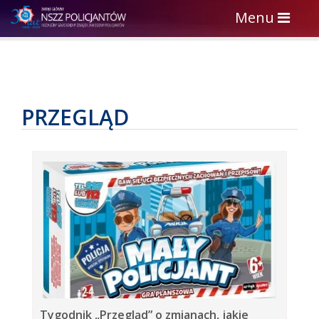
Toggle
Menu
navigation
PRZEGLĄD
Tygodnik „Przegląd” o zmianach, jakie