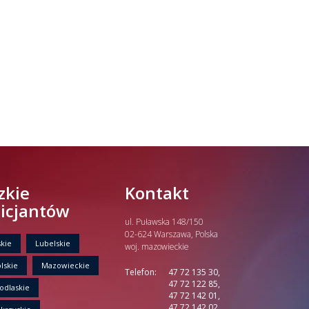
zkie
Kontakt
licjantów
ul. Puławska 148/150
02-624 Warszawa, Polska
kie
Lubelskie
woj. mazowieckie
lskie
Mazowieckie
Telefon:
47 72 135 30,
47 72 122 85,
odlaskie
47 72 142 01,
47 72 142 02