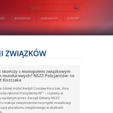
ASY
WYDARZENIA
KOMUNIKATY
KONTAKT
JI ZWIĄZKÓW
t skończy z monopolem związkowym
h mundurowych? NSZZ Policjantów: to
 Kiszczaka
ie zdołał zrobić kiedyś Czesław Kiszczak, chce
 Duda rękoma Prezydenta RP" – czytamy w
u wydanym przez Zarząd Główny NSZZ
 To reakcja związkowców na projekt nowelizacji
czący pluralizmu związkowego w służbach
, ..