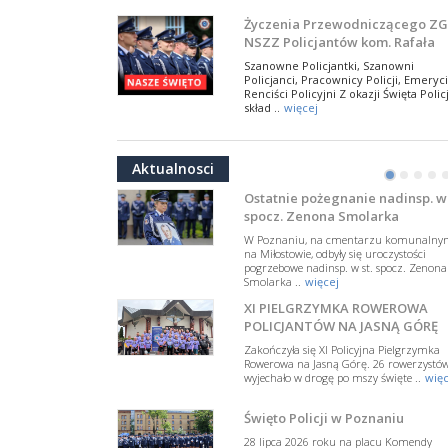
NSZZ Policjantów
Na zaproszenie Zarządu Głównego NSZZ
Życzenia Przewodniczącego ZG
Policjantów w Polsce gościł Rafael Laskows
NSZZ Policjantów kom. Rafała
Departamentu Policji w Nowym Jorku, o
Jankowskiego z okazji Święta
..
więcej
Szanowne Policjantki, Szanowni
Policji 2026
Policjanci, Pracownicy Policji, Emeryci
PAMIĘTAMY I ODDAJMY HOŁD ST
Renciści Policyjni Z okazji Święta Policj
SIERŻ. MARKOWI SIENICKIEMU
skład ..
więcej
W Biedrusku, pod Tablicą Pamiątkową
NSZZ Policjantów: Policja nie m
poświęconą starszemu sierżantowi Mar
być wciągana w bieżące spory
..
więcej
Aktualnosci
polityczne
•
•
•
•
W przestrzeni publicznej po raz kolej
pojawiły się wypowiedzi, które uderza
Ostatnie pożegnanie nadinsp. w 
w funkcjonariuszki i funkcjonariuszy
spocz. Zenona Smolarka
Policj ..
więcej
W Poznaniu, na cmentarzu komunalny
Dodatkowe zarobkowanie
na Miłostowie, odbyły się uroczystości
pogrzebowe nadinsp. w st. spocz. Zenona
policjantów. NSZZP: obecne
Smolarka ..
więcej
rozwiązania wymagają zmian
Do Sejmu trafiła petycja dotycząca
XI PIELGRZYMKA ROWEROWA
zmiany przepisów regulujących
podejmowanie przez policjantów
POLICJANTÓW NA JASNĄ GÓRĘ
dodatkowej pracy zarobkowe ..
więce
Zakończyła się XI Policyjna Pielgrzymka
Rowerowa na Jasną Górę. 26 rowerzystó
Krok 1. Umorzenie. Krok 2. Walk
wyjechało w drogę po mszy święte ..
więc
z hejtem
Postępowanie dotyczące interwencji
Święto Policji w Poznaniu
Policji w miejscu zamieszkania red.
Tomasza Sakiewicza zostało umorzon
28 lipca 2026 roku na placu Komendy