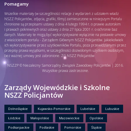
Pomagamy
Wszelkie materiały (w szczególności relacje z wydarzeń z udziałem władz
NSZZ Policjantów, zdjęcia, grafiki, filmy) zamieszczone w niniejszym Portalu
chronione są przepisami ustawy z dnia 4 lutego 1994 r. o prawie autorskim
i prawach pokrewnych oraz ustawy z dnia 27 lipca 2001 r. o ochronie baz
danych. Materiały te mogą być wykorzystywane wyłącznie na postawie umowy
z właścicielem portalu - Zarządem Głównym NSZZ Policjantów. Jakiekolwiek
ich wykorzystywanie przez użytkowników Portalu, poza przewidzianymi przez
przepisy prawa wyjątkami, w szczególności dozwolonym użytkiem osobistym,
bez ważnej umowy jest zabronione. ZG NSZZ Policjantów
NSZZP © Niezależny Samorządny Związek Zawodowy Policjantów | 2016.
Wszystkie prawa zastrzeżone.
Zarządy Wojewódzkie i Szkolne
NSZZ Policjantów
Dolnośląskie
Kujawsko-Pomorskie
Lubelskie
Lubuskie
Łódzkie
Małopolskie
Mazowieckie
Opolskie
Podkarpackie
Podlaskie
Pomorskie
Śląskie