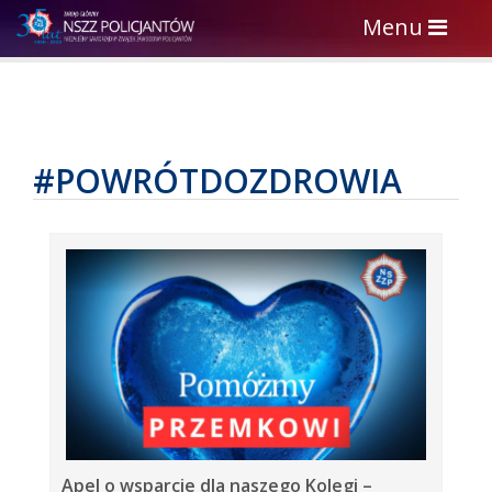
Toggle
Menu
navigation
#POWRÓTDOZDROWIA
Apel o wsparcie dla naszego Kolegi –