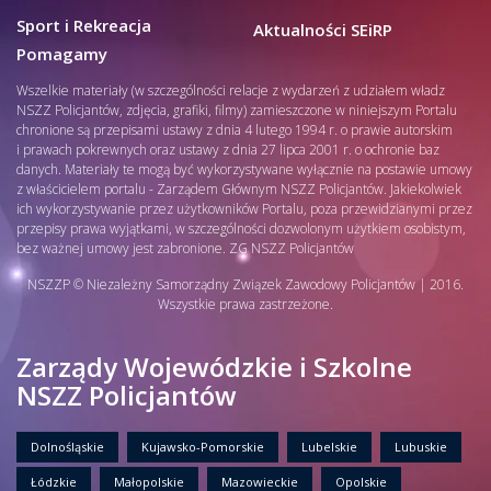
Sport i Rekreacja
Aktualności SEiRP
Pomagamy
Wszelkie materiały (w szczególności relacje z wydarzeń z udziałem władz
NSZZ Policjantów, zdjęcia, grafiki, filmy) zamieszczone w niniejszym Portalu
chronione są przepisami ustawy z dnia 4 lutego 1994 r. o prawie autorskim
i prawach pokrewnych oraz ustawy z dnia 27 lipca 2001 r. o ochronie baz
danych. Materiały te mogą być wykorzystywane wyłącznie na postawie umowy
z właścicielem portalu - Zarządem Głównym NSZZ Policjantów. Jakiekolwiek
ich wykorzystywanie przez użytkowników Portalu, poza przewidzianymi przez
przepisy prawa wyjątkami, w szczególności dozwolonym użytkiem osobistym,
bez ważnej umowy jest zabronione. ZG NSZZ Policjantów
NSZZP © Niezależny Samorządny Związek Zawodowy Policjantów | 2016.
Wszystkie prawa zastrzeżone.
Zarządy Wojewódzkie i Szkolne
NSZZ Policjantów
Dolnośląskie
Kujawsko-Pomorskie
Lubelskie
Lubuskie
Łódzkie
Małopolskie
Mazowieckie
Opolskie