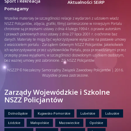
Sport i Rekreacja
Aktualności SEiRP
Pomagamy
Wszelkie materiały (w szczególności relacje z wydarzeń z udziałem władz
NSZZ Policjantów, zdjęcia, grafiki, filmy) zamieszczone w niniejszym Portalu
chronione są przepisami ustawy z dnia 4 lutego 1994 r. o prawie autorskim
i prawach pokrewnych oraz ustawy z dnia 27 lipca 2001 r. o ochronie baz
danych. Materiały te mogą być wykorzystywane wyłącznie na postawie umowy
z właścicielem portalu - Zarządem Głównym NSZZ Policjantów. Jakiekolwiek
ich wykorzystywanie przez użytkowników Portalu, poza przewidzianymi przez
przepisy prawa wyjątkami, w szczególności dozwolonym użytkiem osobistym,
bez ważnej umowy jest zabronione. ZG NSZZ Policjantów
NSZZP © Niezależny Samorządny Związek Zawodowy Policjantów | 2016.
Wszystkie prawa zastrzeżone.
Zarządy Wojewódzkie i Szkolne
NSZZ Policjantów
Dolnośląskie
Kujawsko-Pomorskie
Lubelskie
Lubuskie
Łódzkie
Małopolskie
Mazowieckie
Opolskie