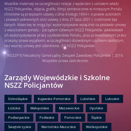
Wszelkie materiały (w szczególności relacje z wydarzeń z udziałem władz
NSZZ Policjantów, zdjęcia, grafiki, filmy) zamieszczone w niniejszym Portalu
chronione są przepisami ustawy z dnia 4 lutego 1994 r. o prawie autorskim
i prawach pokrewnych oraz ustawy z dnia 27 lipca 2001 r. o ochronie baz
danych. Materiały te mogą być wykorzystywane wyłącznie na postawie umowy
z właścicielem portalu - Zarządem Głównym NSZZ Policjantów. Jakiekolwiek
ich wykorzystywanie przez użytkowników Portalu, poza przewidzianymi przez
przepisy prawa wyjątkami, w szczególności dozwolonym użytkiem osobistym,
bez ważnej umowy jest zabronione. ZG NSZZ Policjantów
NSZZP © Niezależny Samorządny Związek Zawodowy Policjantów | 2016.
Wszystkie prawa zastrzeżone.
Zarządy Wojewódzkie i Szkolne
NSZZ Policjantów
Dolnośląskie
Kujawsko-Pomorskie
Lubelskie
Lubuskie
Łódzkie
Małopolskie
Mazowieckie
Opolskie
Podkarpackie
Podlaskie
Pomorskie
Śląskie
Świętokrzyskie
Warmińsko-Mazurskie
Wielkopolskie