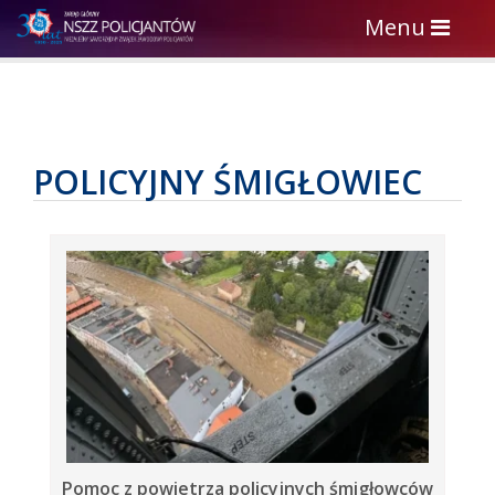
Toggle
Menu
navigation
POLICYJNY ŚMIGŁOWIEC
Pomoc z powietrza policyjnych śmigłowców