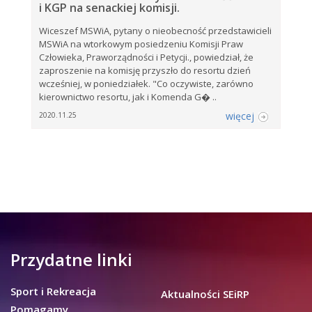
i KGP na senackiej komisji.
Wiceszef MSWiA, pytany o nieobecność przedstawicieli
MSWiA na wtorkowym posiedzeniu Komisji Praw
Człowieka, Praworządności i Petycji., powiedział, że
zaproszenie na komisję przyszło do resortu dzień
wcześniej, w poniedziałek. "Co oczywiste, zarówno
kierownictwo resortu, jak i Komenda G� ..
więcej
2020.11.25
Przydatne linki
Sport i Rekreacja
Aktualności SEiRP
Pomagamy