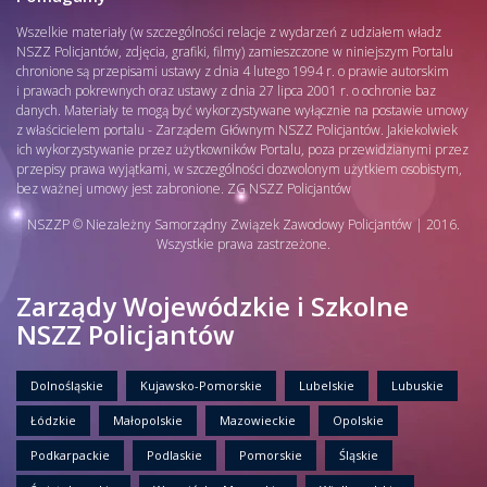
Wszelkie materiały (w szczególności relacje z wydarzeń z udziałem władz
NSZZ Policjantów, zdjęcia, grafiki, filmy) zamieszczone w niniejszym Portalu
chronione są przepisami ustawy z dnia 4 lutego 1994 r. o prawie autorskim
i prawach pokrewnych oraz ustawy z dnia 27 lipca 2001 r. o ochronie baz
danych. Materiały te mogą być wykorzystywane wyłącznie na postawie umowy
z właścicielem portalu - Zarządem Głównym NSZZ Policjantów. Jakiekolwiek
ich wykorzystywanie przez użytkowników Portalu, poza przewidzianymi przez
przepisy prawa wyjątkami, w szczególności dozwolonym użytkiem osobistym,
bez ważnej umowy jest zabronione. ZG NSZZ Policjantów
NSZZP © Niezależny Samorządny Związek Zawodowy Policjantów | 2016.
Wszystkie prawa zastrzeżone.
Zarządy Wojewódzkie i Szkolne
NSZZ Policjantów
Dolnośląskie
Kujawsko-Pomorskie
Lubelskie
Lubuskie
Łódzkie
Małopolskie
Mazowieckie
Opolskie
Podkarpackie
Podlaskie
Pomorskie
Śląskie