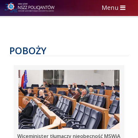
Toggle
Menu
navigation
POBOŻY
Wiceminister tłumaczy nieobecność MSWiA