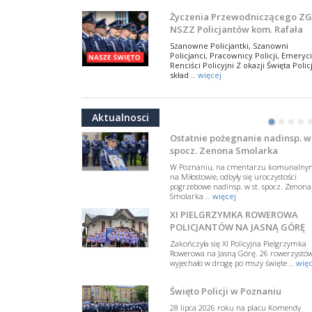
NSZZ Policjantów
Na zaproszenie Zarządu Głównego NSZZ
Życzenia Przewodniczącego ZG
Policjantów w Polsce gościł Rafael Laskows
NSZZ Policjantów kom. Rafała
Departamentu Policji w Nowym Jorku, o
Jankowskiego z okazji Święta
..
więcej
Szanowne Policjantki, Szanowni
Policji 2026
Policjanci, Pracownicy Policji, Emeryci
PAMIĘTAMY I ODDAJMY HOŁD ST
Renciści Policyjni Z okazji Święta Policj
SIERŻ. MARKOWI SIENICKIEMU
skład ..
więcej
W Biedrusku, pod Tablicą Pamiątkową
NSZZ Policjantów: Policja nie m
poświęconą starszemu sierżantowi Mar
być wciągana w bieżące spory
..
więcej
Aktualnosci
polityczne
•
•
•
•
W przestrzeni publicznej po raz kolej
pojawiły się wypowiedzi, które uderza
Ostatnie pożegnanie nadinsp. w 
w funkcjonariuszki i funkcjonariuszy
spocz. Zenona Smolarka
Policj ..
więcej
W Poznaniu, na cmentarzu komunalny
Dodatkowe zarobkowanie
na Miłostowie, odbyły się uroczystości
pogrzebowe nadinsp. w st. spocz. Zenona
policjantów. NSZZP: obecne
Smolarka ..
więcej
rozwiązania wymagają zmian
Do Sejmu trafiła petycja dotycząca
XI PIELGRZYMKA ROWEROWA
zmiany przepisów regulujących
podejmowanie przez policjantów
POLICJANTÓW NA JASNĄ GÓRĘ
dodatkowej pracy zarobkowe ..
więce
Zakończyła się XI Policyjna Pielgrzymka
Rowerowa na Jasną Górę. 26 rowerzystó
Krok 1. Umorzenie. Krok 2. Walk
wyjechało w drogę po mszy święte ..
więc
z hejtem
Postępowanie dotyczące interwencji
Święto Policji w Poznaniu
Policji w miejscu zamieszkania red.
Tomasza Sakiewicza zostało umorzon
28 lipca 2026 roku na placu Komendy