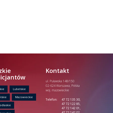
zkie
Kontakt
licjantów
ul. Puławska 148/150
02-624 Warszawa, Polska
kie
Lubelskie
woj. mazowieckie
lskie
Mazowieckie
Telefon:
47 72 135 30,
47 72 122 85,
odlaskie
47 72 142 01,
47 72 142 02