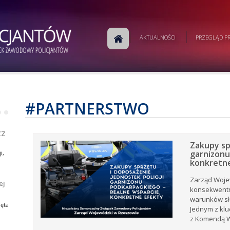
m
AKTUALNOŚCI
PRZEGLĄD PR
j
a
w
ej
e.
#PARTNERSTWO
•
•
ej
ZZ
Zakupy sp
garnizonu
i,
konkretn
Zarząd Woje
ej
konsekwentni
i,
tów
warunków sł
ia
ęta
Jednym z klu
ów
rku
z Komendą Wo
e