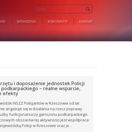
ASY
WYDARZENIA
KOMUNIKATY
KONTAKT
rzętu i doposażenie jednostek Policji
 podkarpackiego – realne wsparcie,
e efekty
wódzki NSZZ Policjantów w Rzeszowie od lat
e angażuje się w działania na rzecz poprawy
użby funkcjonariuszy garnizonu podkarpackiego.
czowych obszarów tej aktywności jest współpraca
jewódzką Policji w Rzeszowie oraz je ..