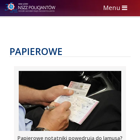
Toggle
Menu
navigation
PAPIEROWE
Papierowe notatniki powędrują do lamusa?