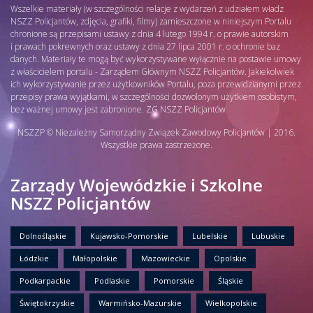
Wszelkie materiały (w szczególności relacje z wydarzeń z udziałem władz
NSZZ Policjantów, zdjęcia, grafiki, filmy) zamieszczone w niniejszym Portalu
chronione są przepisami ustawy z dnia 4 lutego 1994 r. o prawie autorskim
i prawach pokrewnych oraz ustawy z dnia 27 lipca 2001 r. o ochronie baz
danych. Materiały te mogą być wykorzystywane wyłącznie na postawie umowy
z właścicielem portalu - Zarządem Głównym NSZZ Policjantów. Jakiekolwiek
ich wykorzystywanie przez użytkowników Portalu, poza przewidzianymi przez
przepisy prawa wyjątkami, w szczególności dozwolonym użytkiem osobistym,
bez ważnej umowy jest zabronione. ZG NSZZ Policjantów
NSZZP © Niezależny Samorządny Związek Zawodowy Policjantów | 2016.
Wszystkie prawa zastrzeżone.
Zarządy Wojewódzkie i Szkolne
NSZZ Policjantów
Dolnośląskie
Kujawsko-Pomorskie
Lubelskie
Lubuskie
Łódzkie
Małopolskie
Mazowieckie
Opolskie
Podkarpackie
Podlaskie
Pomorskie
Śląskie
Świętokrzyskie
Warmińsko-Mazurskie
Wielkopolskie