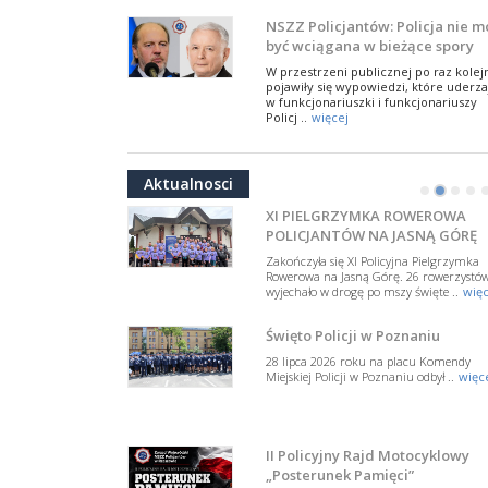
W Biedrusku, pod Tablicą Pamiątkową
NSZZ Policjantów: Policja nie m
poświęconą starszemu sierżantowi Mar
być wciągana w bieżące spory
..
więcej
polityczne
W przestrzeni publicznej po raz kolej
pojawiły się wypowiedzi, które uderza
Ostatnie pożegnanie nadinsp. w 
w funkcjonariuszki i funkcjonariuszy
spocz. Zenona Smolarka
Policj ..
więcej
W Poznaniu, na cmentarzu komunalny
Dodatkowe zarobkowanie
na Miłostowie, odbyły się uroczystości
policjantów. NSZZP: obecne
pogrzebowe nadinsp. w st. spocz. Zenona
Aktualnosci
Smolarka ..
więcej
rozwiązania wymagają zmian
•
•
•
•
Do Sejmu trafiła petycja dotycząca
zmiany przepisów regulujących
XI PIELGRZYMKA ROWEROWA
podejmowanie przez policjantów
POLICJANTÓW NA JASNĄ GÓRĘ
dodatkowej pracy zarobkowe ..
więce
Zakończyła się XI Policyjna Pielgrzymka
Krok 1. Umorzenie. Krok 2. Walk
Rowerowa na Jasną Górę. 26 rowerzystó
wyjechało w drogę po mszy święte ..
więc
z hejtem
Postępowanie dotyczące interwencji
Święto Policji w Poznaniu
Policji w miejscu zamieszkania red.
Tomasza Sakiewicza zostało umorzon
28 lipca 2026 roku na placu Komendy
To ważna decyzj ..
więcej
Miejskiej Policji w Poznaniu odbył ..
więc
Prawomocnie uniewinniony
policjant nadal poza służbą. NS
Policjantów: tej sprawy nie
Sprawa byłego policjanta z Poznania,
II Policyjny Rajd Motocyklowy
odpuścimy
który przez ponad 13 lat służył w Policj
„Posterunek Pamięci”
w tym w grupie tzw. „łowców głów”,