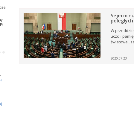
oże
Sejm minu
ny
poległych
ją
st.
W przeddzień
uczcili pamię
m
światowej, 
•
•
2020.07.23
j
a
w
ej
e.
ej
ZZ
i,