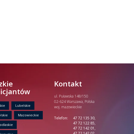
zkie
Kontakt
licjantów
ul. Puławska 148/150
02-624 Warszawa, Polska
kie
Lubelskie
woj. mazowieckie
lskie
Mazowieckie
Telefon:
47 72 135 30,
47 72 122 85,
odlaskie
47 72 142 01,
47 72 142 02