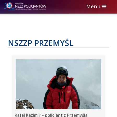
Toggle
Menu
navigation
NSZZP PRZEMYŚL
Rafał Kazimir – policjant z Przemyśla