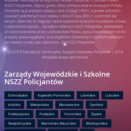
Wszelkie materiały (w szczególności relacje z wydarzeń z udziałem władz
NSZZ Policjantów, zdjęcia, grafiki, filmy) zamieszczone w niniejszym Portalu
chronione są przepisami ustawy z dnia 4 lutego 1994 r. o prawie autorskim
i prawach pokrewnych oraz ustawy z dnia 27 lipca 2001 r. o ochronie baz
danych. Materiały te mogą być wykorzystywane wyłącznie na postawie umowy
z właścicielem portalu - Zarządem Głównym NSZZ Policjantów. Jakiekolwiek
ich wykorzystywanie przez użytkowników Portalu, poza przewidzianymi przez
przepisy prawa wyjątkami, w szczególności dozwolonym użytkiem osobistym,
bez ważnej umowy jest zabronione. ZG NSZZ Policjantów
NSZZP © Niezależny Samorządny Związek Zawodowy Policjantów | 2016.
Wszystkie prawa zastrzeżone.
Zarządy Wojewódzkie i Szkolne
NSZZ Policjantów
Dolnośląskie
Kujawsko-Pomorskie
Lubelskie
Lubuskie
Łódzkie
Małopolskie
Mazowieckie
Opolskie
Podkarpackie
Podlaskie
Pomorskie
Śląskie
Świętokrzyskie
Warmińsko-Mazurskie
Wielkopolskie