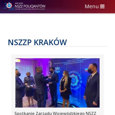
Toggle
Menu
navigation
NSZZP KRAKÓW
Spotkanie Zarządu Wojewódzkiego NSZZ