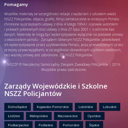
Pomagamy
Wszelkie materiały (w szczególności relacje z wydarzeń z udziałem władz
NSZZ Policjantów, zdjęcia, grafiki, filmy) zamieszczone w niniejszym Portalu
chronione są przepisami ustawy z dnia 4 lutego 1994 r. o prawie autorskim
i prawach pokrewnych oraz ustawy z dnia 27 lipca 2001 r. o ochronie baz
danych. Materiały te mogą być wykorzystywane wyłącznie na postawie umowy
z właścicielem portalu - Zarządem Głównym NSZZ Policjantów. Jakiekolwiek
ich wykorzystywanie przez użytkowników Portalu, poza przewidzianymi przez
przepisy prawa wyjątkami, w szczególności dozwolonym użytkiem osobistym,
bez ważnej umowy jest zabronione. ZG NSZZ Policjantów
NSZZP © Niezależny Samorządny Związek Zawodowy Policjantów | 2016.
Wszystkie prawa zastrzeżone.
Zarządy Wojewódzkie i Szkolne
NSZZ Policjantów
Dolnośląskie
Kujawsko-Pomorskie
Lubelskie
Lubuskie
Łódzkie
Małopolskie
Mazowieckie
Opolskie
Podkarpackie
Podlaskie
Pomorskie
Śląskie