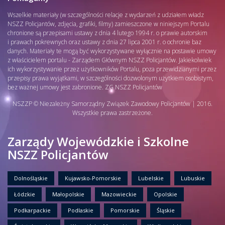
Wszelkie materiały (w szczególności relacje z wydarzeń z udziałem władz
NSZZ Policjantów, zdjęcia, grafiki, filmy) zamieszczone w niniejszym Portalu
chronione są przepisami ustawy z dnia 4 lutego 1994 r. o prawie autorskim
i prawach pokrewnych oraz ustawy z dnia 27 lipca 2001 r. o ochronie baz
danych. Materiały te mogą być wykorzystywane wyłącznie na postawie umowy
z właścicielem portalu - Zarządem Głównym NSZZ Policjantów. Jakiekolwiek
ich wykorzystywanie przez użytkowników Portalu, poza przewidzianymi przez
przepisy prawa wyjątkami, w szczególności dozwolonym użytkiem osobistym,
bez ważnej umowy jest zabronione. ZG NSZZ Policjantów
NSZZP © Niezależny Samorządny Związek Zawodowy Policjantów | 2016.
Wszystkie prawa zastrzeżone.
Zarządy Wojewódzkie i Szkolne
NSZZ Policjantów
Dolnośląskie
Kujawsko-Pomorskie
Lubelskie
Lubuskie
Łódzkie
Małopolskie
Mazowieckie
Opolskie
Podkarpackie
Podlaskie
Pomorskie
Śląskie