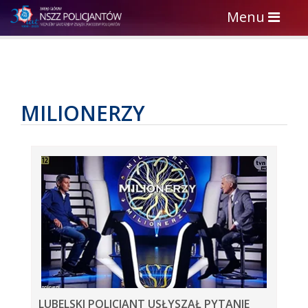
Toggle
Menu
navigation
MILIONERZY
LUBELSKI POLICJANT USŁYSZAŁ PYTANIE