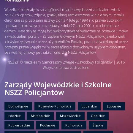
Wszelkie materiały (w szczególności relacje z wydarzeń z udziałem władz
NSZZ Policjantów, zdjęcia, grafiki, filmy) zamieszczone w niniejszym Portalu
chronione są przepisami ustawy z dnia 4 lutego 1994 r. o prawie autorskim
i prawach pokrewnych oraz ustawy z dnia 27 lipca 2001 r. o ochronie baz
danych. Materiały te mogą być wykorzystywane wyłącznie na postawie umowy
z właścicielem portalu - Zarządem Głównym NSZZ Policjantów. Jakiekolwiek
ich wykorzystywanie przez użytkowników Portalu, poza przewidzianymi przez
przepisy prawa wyjątkami, w szczególności dozwolonym użytkiem osobistym,
bez ważnej umowy jest zabronione. ZG NSZZ Policjantów
NSZZP © Niezależny Samorządny Związek Zawodowy Policjantów | 2016.
Wszystkie prawa zastrzeżone.
Zarządy Wojewódzkie i Szkolne
NSZZ Policjantów
Dolnośląskie
Kujawsko-Pomorskie
Lubelskie
Lubuskie
Łódzkie
Małopolskie
Mazowieckie
Opolskie
Podkarpackie
Podlaskie
Pomorskie
Śląskie