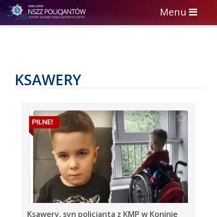
Toggle
Menu
navigation
KSAWERY
Ksawery, syn policjanta z KMP w Koninie