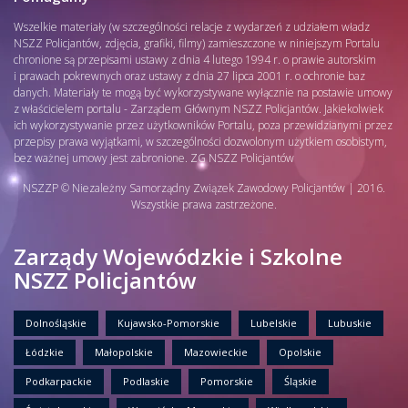
Wszelkie materiały (w szczególności relacje z wydarzeń z udziałem władz
NSZZ Policjantów, zdjęcia, grafiki, filmy) zamieszczone w niniejszym Portalu
chronione są przepisami ustawy z dnia 4 lutego 1994 r. o prawie autorskim
i prawach pokrewnych oraz ustawy z dnia 27 lipca 2001 r. o ochronie baz
danych. Materiały te mogą być wykorzystywane wyłącznie na postawie umowy
z właścicielem portalu - Zarządem Głównym NSZZ Policjantów. Jakiekolwiek
ich wykorzystywanie przez użytkowników Portalu, poza przewidzianymi przez
przepisy prawa wyjątkami, w szczególności dozwolonym użytkiem osobistym,
bez ważnej umowy jest zabronione. ZG NSZZ Policjantów
NSZZP © Niezależny Samorządny Związek Zawodowy Policjantów | 2016.
Wszystkie prawa zastrzeżone.
Zarządy Wojewódzkie i Szkolne
NSZZ Policjantów
Dolnośląskie
Kujawsko-Pomorskie
Lubelskie
Lubuskie
Łódzkie
Małopolskie
Mazowieckie
Opolskie
Podkarpackie
Podlaskie
Pomorskie
Śląskie