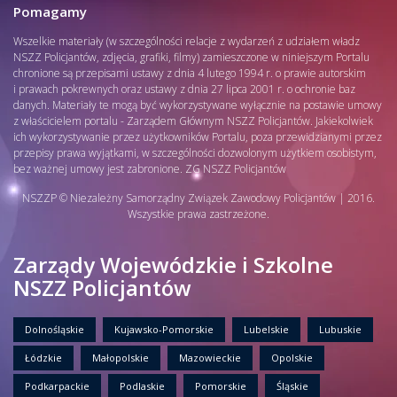
Pomagamy
Wszelkie materiały (w szczególności relacje z wydarzeń z udziałem władz
NSZZ Policjantów, zdjęcia, grafiki, filmy) zamieszczone w niniejszym Portalu
chronione są przepisami ustawy z dnia 4 lutego 1994 r. o prawie autorskim
i prawach pokrewnych oraz ustawy z dnia 27 lipca 2001 r. o ochronie baz
danych. Materiały te mogą być wykorzystywane wyłącznie na postawie umowy
z właścicielem portalu - Zarządem Głównym NSZZ Policjantów. Jakiekolwiek
ich wykorzystywanie przez użytkowników Portalu, poza przewidzianymi przez
przepisy prawa wyjątkami, w szczególności dozwolonym użytkiem osobistym,
bez ważnej umowy jest zabronione. ZG NSZZ Policjantów
NSZZP © Niezależny Samorządny Związek Zawodowy Policjantów | 2016.
Wszystkie prawa zastrzeżone.
Zarządy Wojewódzkie i Szkolne
NSZZ Policjantów
Dolnośląskie
Kujawsko-Pomorskie
Lubelskie
Lubuskie
Łódzkie
Małopolskie
Mazowieckie
Opolskie
Podkarpackie
Podlaskie
Pomorskie
Śląskie