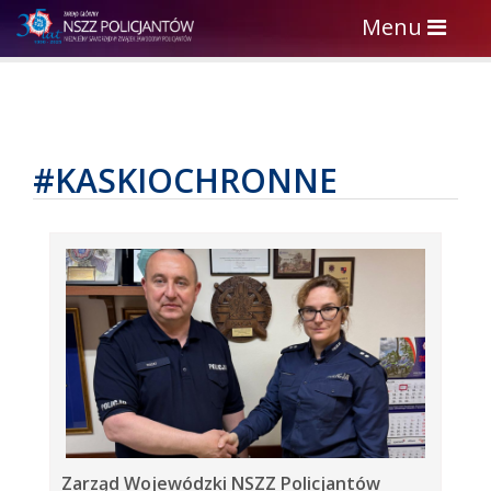
Toggle
Menu
navigation
#KASKIOCHRONNE
Zarząd Wojewódzki NSZZ Policjantów