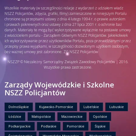
Wszelkie materiały (w szczególności relacje z wydarzeń z udziałem władz
NSZZ Policjantów, zdjęcia, grafiki, filmy) zamieszczone w niniejszym Portalu
chronione są przepisami ustawy z dnia 4 lutego 1994 r. o prawie autorskim
i prawach pokrewnych oraz ustawy z dnia 27 lipca 2001 r. o ochronie baz
danych. Materiały te mogą być wykorzystywane wyłącznie na postawie umowy
z właścicielem portalu - Zarządem Głównym NSZZ Policjantów. Jakiekolwiek
ich wykorzystywanie przez użytkowników Portalu, poza przewidzianymi przez
przepisy prawa wyjątkami, w szczególności dozwolonym użytkiem osobistym,
bez ważnej umowy jest zabronione. ZG NSZZ Policjantów
NSZZP © Niezależny Samorządny Związek Zawodowy Policjantów | 2016.
Wszystkie prawa zastrzeżone.
Zarządy Wojewódzkie i Szkolne
NSZZ Policjantów
Dolnośląskie
Kujawsko-Pomorskie
Lubelskie
Lubuskie
Łódzkie
Małopolskie
Mazowieckie
Opolskie
Podkarpackie
Podlaskie
Pomorskie
Śląskie
Świętokrzyskie
Warmińsko-Mazurskie
Wielkopolskie