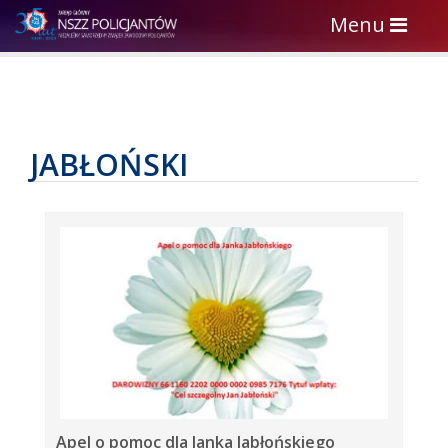
Toggle
Menu
navigation
JABŁOŃSKI
Apel o pomoc dla Janka Jabłońskiego