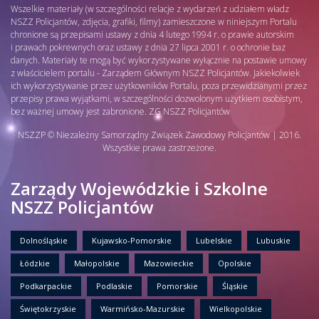
Wszelkie materiały (w szczególności relacje z wydarzeń z udziałem władz
NSZZ Policjantów, zdjęcia, grafiki, filmy) zamieszczone w niniejszym Portalu
chronione są przepisami ustawy z dnia 4 lutego 1994 r. o prawie autorskim
i prawach pokrewnych oraz ustawy z dnia 27 lipca 2001 r. o ochronie baz
danych. Materiały te mogą być wykorzystywane wyłącznie na postawie umowy
z właścicielem portalu - Zarządem Głównym NSZZ Policjantów. Jakiekolwiek
ich wykorzystywanie przez użytkowników Portalu, poza przewidzianymi przez
przepisy prawa wyjątkami, w szczególności dozwolonym użytkiem osobistym,
bez ważnej umowy jest zabronione. ZG NSZZ Policjantów
NSZZP © Niezależny Samorządny Związek Zawodowy Policjantów | 2016.
Wszystkie prawa zastrzeżone.
Zarządy Wojewódzkie i Szkolne
NSZZ Policjantów
Dolnośląskie
Kujawsko-Pomorskie
Lubelskie
Lubuskie
Łódzkie
Małopolskie
Mazowieckie
Opolskie
Podkarpackie
Podlaskie
Pomorskie
Śląskie
Świętokrzyskie
Warmińsko-Mazurskie
Wielkopolskie