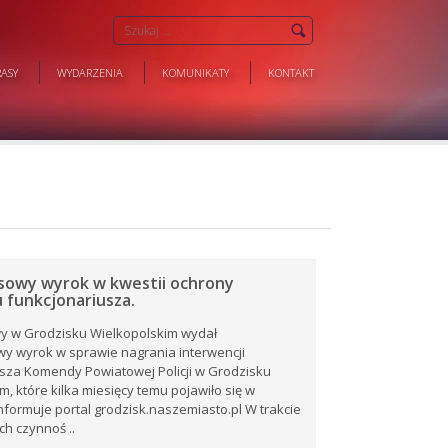
ASY
WYDARZENIA
KOMUNIKATY
KONTAKT
owy wyrok w kwestii ochrony
 funkcjonariusza.
y w Grodzisku Wielkopolskim wydał
y wyrok w sprawie nagrania interwencji
sza Komendy Powiatowej Policji w Grodzisku
m, które kilka miesięcy temu pojawiło się w
 informuje portal grodzisk.naszemiasto.pl W trakcie
h czynnoś ..