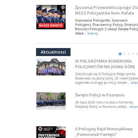
W Biedrusku, pod Tablicą Pamiątkową
Życzenia Przewodniczącego ZG
poświęconą starszemu sierżantowi Mar
NSZZ Policjantów kom. Rafała
..
więcej
Jankowskiego z okazji Święta
Szanowne Policjantki, Szanowni
Policji 2026
Policjanci, Pracownicy Policji, Emeryci
50-lecie BOA. Zarząd Główny N
Renciści Policyjni Z okazji Święta Policj
Policjantów z uznaniem
skład ..
więcej
dla funkcjonariuszy policyjnej
17 lipca 2026 roku w Muzeum Wojska
NSZZ Policjantów: Policja nie m
formacji kontrterrorystycznej
Polskiego w Warszawie odbyła się uroczys
być wciągana w bieżące spory
gala z okazji 50-lecia Centralnego
Aktualnosci
Pododdziału ..
więcej
polityczne
•
•
•
•
W przestrzeni publicznej po raz kolej
pojawiły się wypowiedzi, które uderza
XI PIELGRZYMKA ROWEROWA
w funkcjonariuszki i funkcjonariuszy
POLICJANTÓW NA JASNĄ GÓRĘ
Policj ..
więcej
Zakończyła się XI Policyjna Pielgrzymka
Dodatkowe zarobkowanie
Rowerowa na Jasną Górę. 26 rowerzystó
wyjechało w drogę po mszy święte ..
więc
policjantów. NSZZP: obecne
rozwiązania wymagają zmian
Do Sejmu trafiła petycja dotycząca
Święto Policji w Poznaniu
zmiany przepisów regulujących
podejmowanie przez policjantów
28 lipca 2026 roku na placu Komendy
dodatkowej pracy zarobkowe ..
więce
Miejskiej Policji w Poznaniu odbył ..
więc
Krok 1. Umorzenie. Krok 2. Walk
z hejtem
Postępowanie dotyczące interwencji
II Policyjny Rajd Motocyklowy
Policji w miejscu zamieszkania red.
„Posterunek Pamięci”
Tomasza Sakiewicza zostało umorzon