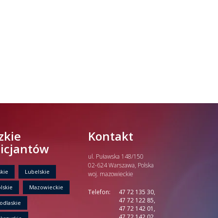
zkie
Kontakt
licjantów
ul. Puławska 148/150
02-624 Warszawa, Polska
kie
Lubelskie
woj. mazowieckie
lskie
Mazowieckie
Telefon:
47 72 135 30,
47 72 122 85,
odlaskie
47 72 142 01,
47 72 142 02