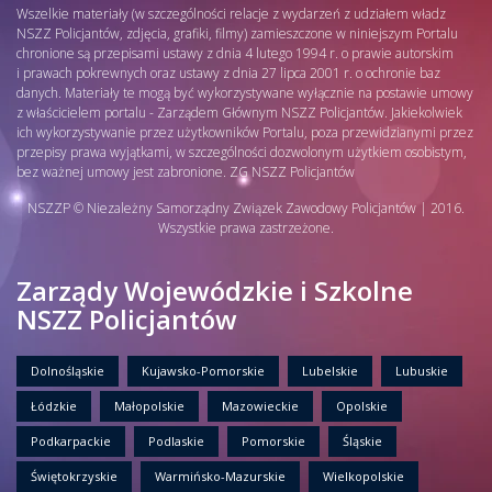
Wszelkie materiały (w szczególności relacje z wydarzeń z udziałem władz
NSZZ Policjantów, zdjęcia, grafiki, filmy) zamieszczone w niniejszym Portalu
chronione są przepisami ustawy z dnia 4 lutego 1994 r. o prawie autorskim
i prawach pokrewnych oraz ustawy z dnia 27 lipca 2001 r. o ochronie baz
danych. Materiały te mogą być wykorzystywane wyłącznie na postawie umowy
z właścicielem portalu - Zarządem Głównym NSZZ Policjantów. Jakiekolwiek
ich wykorzystywanie przez użytkowników Portalu, poza przewidzianymi przez
przepisy prawa wyjątkami, w szczególności dozwolonym użytkiem osobistym,
bez ważnej umowy jest zabronione. ZG NSZZ Policjantów
NSZZP © Niezależny Samorządny Związek Zawodowy Policjantów | 2016.
Wszystkie prawa zastrzeżone.
Zarządy Wojewódzkie i Szkolne
NSZZ Policjantów
Dolnośląskie
Kujawsko-Pomorskie
Lubelskie
Lubuskie
Łódzkie
Małopolskie
Mazowieckie
Opolskie
Podkarpackie
Podlaskie
Pomorskie
Śląskie
Świętokrzyskie
Warmińsko-Mazurskie
Wielkopolskie