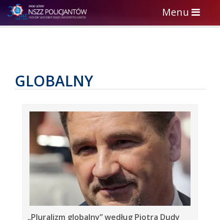
Toggle
Menu
navigation
GLOBALNY
„Pluralizm globalny” według Piotra Dudy