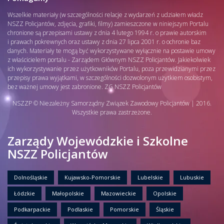
Wszelkie materiały (w szczególności relacje z wydarzeń z udziałem władz
NSZZ Policjantów, zdjęcia, grafiki, filmy) zamieszczone w niniejszym Portalu
chronione są przepisami ustawy z dnia 4 lutego 1994 r. o prawie autorskim
i prawach pokrewnych oraz ustawy z dnia 27 lipca 2001 r. o ochronie baz
danych. Materiały te mogą być wykorzystywane wyłącznie na postawie umowy
z właścicielem portalu - Zarządem Głównym NSZZ Policjantów. Jakiekolwiek
ich wykorzystywanie przez użytkowników Portalu, poza przewidzianymi przez
przepisy prawa wyjątkami, w szczególności dozwolonym użytkiem osobistym,
bez ważnej umowy jest zabronione. ZG NSZZ Policjantów
NSZZP © Niezależny Samorządny Związek Zawodowy Policjantów | 2016.
Wszystkie prawa zastrzeżone.
Zarządy Wojewódzkie i Szkolne
NSZZ Policjantów
Dolnośląskie
Kujawsko-Pomorskie
Lubelskie
Lubuskie
Łódzkie
Małopolskie
Mazowieckie
Opolskie
Podkarpackie
Podlaskie
Pomorskie
Śląskie