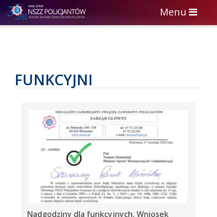
Toggle
Menu
navigation
FUNKCYJNI
Nadgodziny dla funkcyjnych. Wniosek