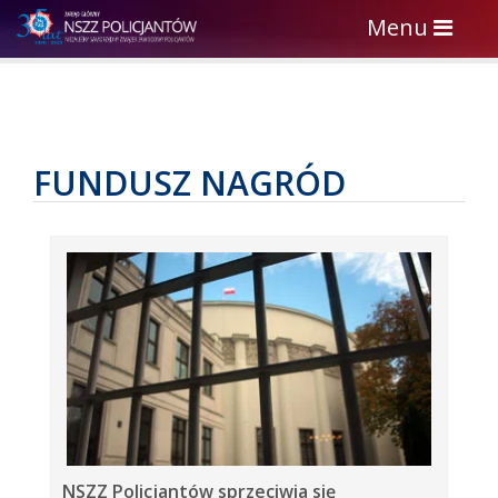
Toggle
Menu
navigation
FUNDUSZ NAGRÓD
NSZZ Policjantów sprzeciwia się