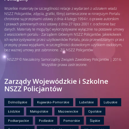
Wszelkie materiały (w szczególności relacje z wydarzeń z udziałem władz
NSZZ Policjantów, zdjęcia, grafiki, filmy) zamieszczone w niniejszym Portalu
chronione są przepisami ustawy z dnia 4 lutego 1994 r. o prawie autorskim
i prawach pokrewnych oraz ustawy z dnia 27 lipca 2001 r. o ochronie baz
danych. Materiały te mogą być wykorzystywane wyłącznie na postawie umowy
z właścicielem portalu - Zarządem Głównym NSZZ Policjantów. Jakiekolwiek
ich wykorzystywanie przez użytkowników Portalu, poza przewidzianymi przez
przepisy prawa wyjątkami, w szczególności dozwolonym użytkiem osobistym,
bez ważnej umowy jest zabronione. ZG NSZZ Policjantów
NSZZP © Niezależny Samorządny Związek Zawodowy Policjantów | 2016.
Wszystkie prawa zastrzeżone.
Zarządy Wojewódzkie i Szkolne
NSZZ Policjantów
Dolnośląskie
Kujawsko-Pomorskie
Lubelskie
Lubuskie
Łódzkie
Małopolskie
Mazowieckie
Opolskie
Podkarpackie
Podlaskie
Pomorskie
Śląskie