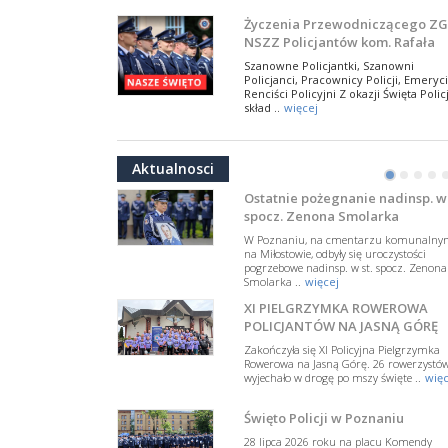
NSZZ Policjantów
Na zaproszenie Zarządu Głównego NSZZ
Życzenia Przewodniczącego ZG
Policjantów w Polsce gościł Rafael Laskows
NSZZ Policjantów kom. Rafała
Departamentu Policji w Nowym Jorku, o
Jankowskiego z okazji Święta
..
więcej
Szanowne Policjantki, Szanowni
Policji 2026
Policjanci, Pracownicy Policji, Emeryci
PAMIĘTAMY I ODDAJMY HOŁD ST
Renciści Policyjni Z okazji Święta Policj
SIERŻ. MARKOWI SIENICKIEMU
skład ..
więcej
W Biedrusku, pod Tablicą Pamiątkową
NSZZ Policjantów: Policja nie m
poświęconą starszemu sierżantowi Mar
być wciągana w bieżące spory
..
więcej
Aktualnosci
polityczne
•
•
•
•
W przestrzeni publicznej po raz kolej
pojawiły się wypowiedzi, które uderza
Ostatnie pożegnanie nadinsp. w 
w funkcjonariuszki i funkcjonariuszy
spocz. Zenona Smolarka
Policj ..
więcej
W Poznaniu, na cmentarzu komunalny
Dodatkowe zarobkowanie
na Miłostowie, odbyły się uroczystości
pogrzebowe nadinsp. w st. spocz. Zenona
policjantów. NSZZP: obecne
Smolarka ..
więcej
rozwiązania wymagają zmian
Do Sejmu trafiła petycja dotycząca
XI PIELGRZYMKA ROWEROWA
zmiany przepisów regulujących
podejmowanie przez policjantów
POLICJANTÓW NA JASNĄ GÓRĘ
dodatkowej pracy zarobkowe ..
więce
Zakończyła się XI Policyjna Pielgrzymka
Rowerowa na Jasną Górę. 26 rowerzystó
Krok 1. Umorzenie. Krok 2. Walk
wyjechało w drogę po mszy święte ..
więc
z hejtem
Postępowanie dotyczące interwencji
Święto Policji w Poznaniu
Policji w miejscu zamieszkania red.
Tomasza Sakiewicza zostało umorzon
28 lipca 2026 roku na placu Komendy