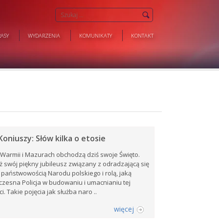
ASY
WYDARZENIA
KOMUNIKATY
KONTAKT
oniuszy: Słów kilka o etosie
a Warmii i Mazurach obchodzą dziś swoje Święto.
 swój piękny jubileusz związany z odradzającą się
państwowością Narodu polskiego i rolą, jaką
zesna Policja w budowaniu i umacnianiu tej
. Takie pojęcia jak służba naro ..
więcej