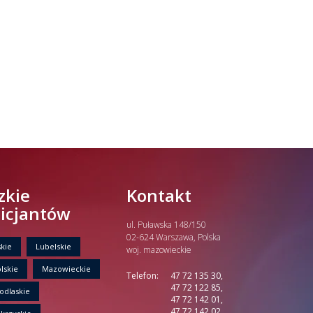
zkie
Kontakt
licjantów
ul. Puławska 148/150
02-624 Warszawa, Polska
kie
Lubelskie
woj. mazowieckie
lskie
Mazowieckie
Telefon:
47 72 135 30,
47 72 122 85,
odlaskie
47 72 142 01,
47 72 142 02