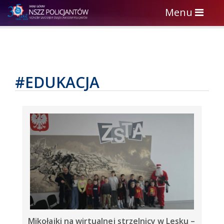
Toggle
Menu
navigation
#EDUKACJA
Mikołajki na wirtualnej strzelnicy w Lesku –