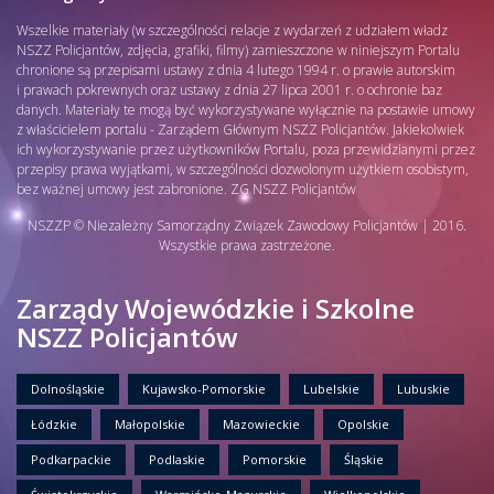
Wszelkie materiały (w szczególności relacje z wydarzeń z udziałem władz
NSZZ Policjantów, zdjęcia, grafiki, filmy) zamieszczone w niniejszym Portalu
chronione są przepisami ustawy z dnia 4 lutego 1994 r. o prawie autorskim
i prawach pokrewnych oraz ustawy z dnia 27 lipca 2001 r. o ochronie baz
danych. Materiały te mogą być wykorzystywane wyłącznie na postawie umowy
z właścicielem portalu - Zarządem Głównym NSZZ Policjantów. Jakiekolwiek
ich wykorzystywanie przez użytkowników Portalu, poza przewidzianymi przez
przepisy prawa wyjątkami, w szczególności dozwolonym użytkiem osobistym,
bez ważnej umowy jest zabronione. ZG NSZZ Policjantów
NSZZP © Niezależny Samorządny Związek Zawodowy Policjantów | 2016.
Wszystkie prawa zastrzeżone.
Zarządy Wojewódzkie i Szkolne
NSZZ Policjantów
Dolnośląskie
Kujawsko-Pomorskie
Lubelskie
Lubuskie
Łódzkie
Małopolskie
Mazowieckie
Opolskie
Podkarpackie
Podlaskie
Pomorskie
Śląskie