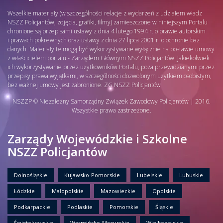
Wszelkie materiały (w szczególności relacje z wydarzeń z udziałem władz
NSZZ Policjantów, zdjęcia, grafiki, filmy) zamieszczone w niniejszym Portalu
chronione są przepisami ustawy z dnia 4 lutego 1994 r. o prawie autorskim
i prawach pokrewnych oraz ustawy z dnia 27 lipca 2001 r. o ochronie baz
danych. Materiały te mogą być wykorzystywane wyłącznie na postawie umowy
z właścicielem portalu - Zarządem Głównym NSZZ Policjantów. Jakiekolwiek
ich wykorzystywanie przez użytkowników Portalu, poza przewidzianymi przez
przepisy prawa wyjątkami, w szczególności dozwolonym użytkiem osobistym,
bez ważnej umowy jest zabronione. ZG NSZZ Policjantów
NSZZP © Niezależny Samorządny Związek Zawodowy Policjantów | 2016.
Wszystkie prawa zastrzeżone.
Zarządy Wojewódzkie i Szkolne
NSZZ Policjantów
Dolnośląskie
Kujawsko-Pomorskie
Lubelskie
Lubuskie
Łódzkie
Małopolskie
Mazowieckie
Opolskie
Podkarpackie
Podlaskie
Pomorskie
Śląskie
Świętokrzyskie
Warmińsko-Mazurskie
Wielkopolskie